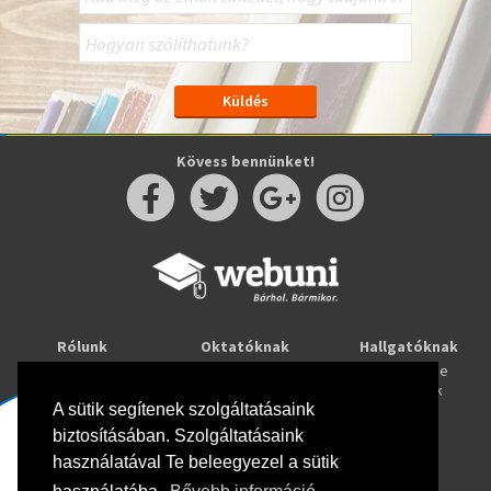
Kövess bennünket!
Rólunk
Oktatóknak
Hallgatóknak
Kapcsolat
Taníts online
Tanulj online
Oktatóink
Webuni blog
Képzések
Webuni Stúdió
A sütik segítenek szolgáltatásaink
biztosításában. Szolgáltatásaink
Info
használatával Te beleegyezel a sütik
Adatkezelési tájékoztató
ÁSZF