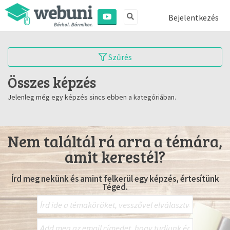
Bejelentkezés
Szűrés
Összes képzés
Jelenleg még egy képzés sincs ebben a kategóriában.
Nem találtál rá arra a témára,
amit kerestél?
Írd meg nekünk és amint felkerül egy képzés, értesítünk
Téged.