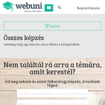
Bejelentkezés
Szűrés
Összes képzés
Jelenleg még egy képzés sincs ebben a kategóriában.
Nem találtál rá arra a témára,
amit kerestél?
Írd meg nekünk és amint felkerül egy képzés, értesítünk
Téged.