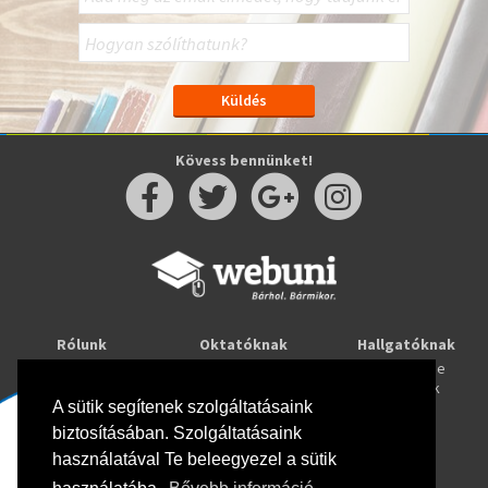
Kövess bennünket!
Rólunk
Oktatóknak
Hallgatóknak
Kapcsolat
Taníts online
Tanulj online
Oktatóink
Webuni blog
Képzések
Webuni Stúdió
A sütik segítenek szolgáltatásaink
biztosításában. Szolgáltatásaink
Info
használatával Te beleegyezel a sütik
Adatkezelési tájékoztató
ÁSZF