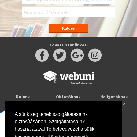
Kövess bennünket!
Rólunk
Oktatóknak
Hallgatóknak
Kapcsolat
Taníts online
Tanulj online
Oktatóink
Webuni blog
Képzések
Webuni Stúdió
A sütik segítenek szolgáltatásaink
biztosításában. Szolgáltatásaink
Info
használatával Te beleegyezel a sütik
Adatkezelési tájékoztató
ÁSZF