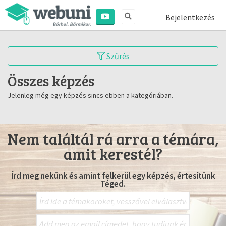
Bejelentkezés
Szűrés
Összes képzés
Jelenleg még egy képzés sincs ebben a kategóriában.
Nem találtál rá arra a témára,
amit kerestél?
Írd meg nekünk és amint felkerül egy képzés, értesítünk
Téged.