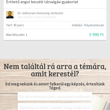
Érthető angol beszéd: társalgási gyakorlat
Dr. UnKnown Annoying Anteater
Nemzetközi angol nyelvtanár
Tart: 45 perc
Indulás: folyamatosan
5 990 Ft
Max létszám: 1
Nem találtál rá arra a témára,
amit kerestél?
Írd meg nekünk és amint felkerül egy képzés, értesítünk
Téged.