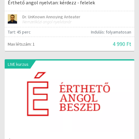
Érthető angol nyelvtan: kérdezz - felelek
Dr. UnKnown Annoying Anteater
Nemzetközi angol nyelvtanár
Tart: 45 perc
Indulás: folyamatosan
4 990 Ft
Max létszám: 1
LIVE kurzus