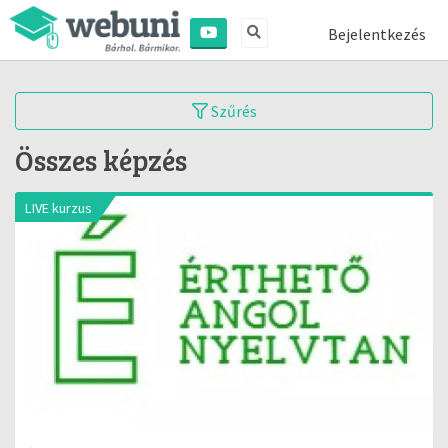
Bejelentkezés
Szűrés
Összes képzés
LIVE kurzus