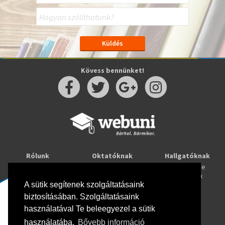
Kövess bennünket!
Rólunk
Oktatóknak
Hallgatóknak
Kapcsolat
Taníts online
Tanulj online
Oktatóink
Webuni blog
Képzések
Webuni Stúdió
A sütik segítenek szolgáltatásaink
biztosításában. Szolgáltatásaink
Info
használatával Te beleegyezel a sütik
Adatkezelési tájékoztató
ÁSZF
használatába.
Bővebb információ