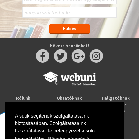
Kövess bennünket!
Rólunk
Oktatóknak
Hallgatóknak
Kapcsolat
Taníts online
Tanulj online
Oktatóink
Webuni blog
Képzések
Webuni Stúdió
A sütik segítenek szolgáltatásaink
biztosításában. Szolgáltatásaink
Info
használatával Te beleegyezel a sütik
Adatkezelési tájékoztató
ÁSZF