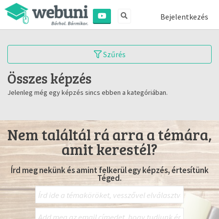
Bejelentkezés
Szűrés
Összes képzés
Jelenleg még egy képzés sincs ebben a kategóriában.
Nem találtál rá arra a témára,
amit kerestél?
Írd meg nekünk és amint felkerül egy képzés, értesítünk
Téged.