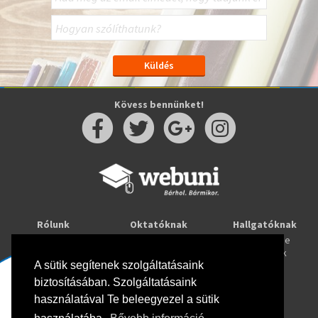
Kövess bennünket!
Rólunk
Oktatóknak
Hallgatóknak
Kapcsolat
Taníts online
Tanulj online
Oktatóink
Webuni blog
Képzések
Webuni Stúdió
A sütik segítenek szolgáltatásaink
biztosításában. Szolgáltatásaink
Info
használatával Te beleegyezel a sütik
Adatkezelési tájékoztató
ÁSZF