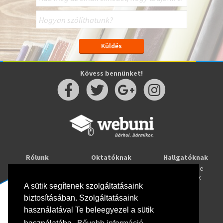
Kövess bennünket!
Rólunk
Oktatóknak
Hallgatóknak
Kapcsolat
Taníts online
Tanulj online
Oktatóink
Webuni blog
Képzések
Webuni Stúdió
A sütik segítenek szolgáltatásaink
biztosításában. Szolgáltatásaink
Info
használatával Te beleegyezel a sütik
Adatkezelési tájékoztató
ÁSZF