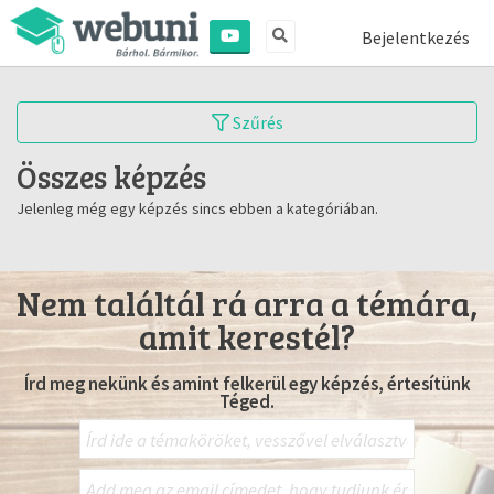
Bejelentkezés
Szűrés
Összes képzés
Jelenleg még egy képzés sincs ebben a kategóriában.
Nem találtál rá arra a témára,
amit kerestél?
Írd meg nekünk és amint felkerül egy képzés, értesítünk
Téged.