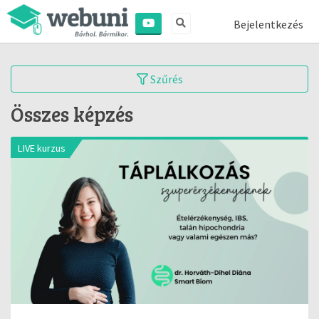
Bejelentkezés
Szűrés
Összes képzés
LIVE kurzus