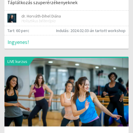
Táplálkozás szuperérzékenyeknek
dr. Horváth-Dihel Diána
Holisztikus bélterápia
Tart: 60 perc
Indulás: 2024.02.03-án tartott workshop
Ingyenes!
LIVE kurzus