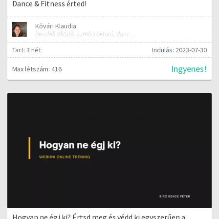
Dance & Fitness érted!
Kővári Klaudia
aerobik oktató, zumba oktató, dance instruktor
Tart: 3 hét
Indulás: 2023-07-30
Ingyenes!
Max létszám: 416
Hogyan ne égj ki? Értsd meg és védd ki egyszerűen a