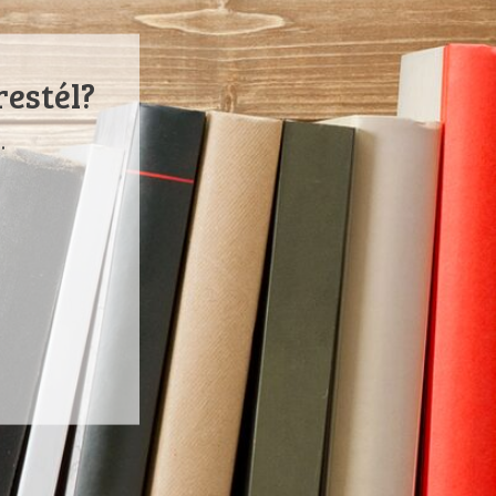
restél?
.