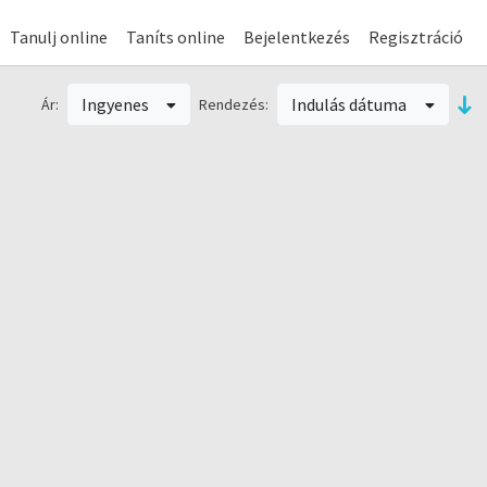
Tanulj online
Taníts online
Bejelentkezés
Regisztráció
Ingyenes
Indulás dátuma
Ár:
Rendezés: