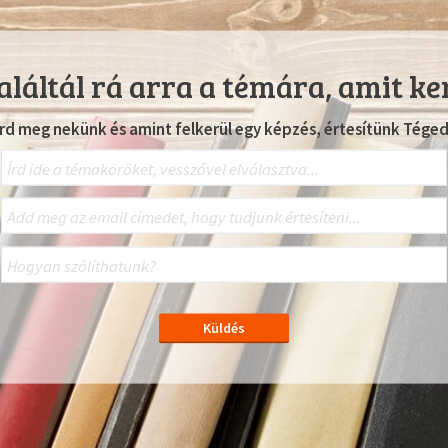
láltál rá arra a témára, amit ke
Írd meg nekünk és amint felkerül egy képzés, értesítünk Téged