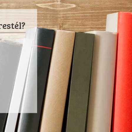
restél?
.