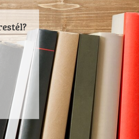
restél?
.