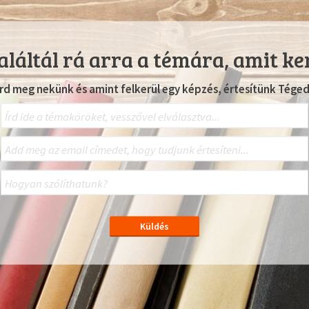
láltál rá arra a témára, amit ke
Írd meg nekünk és amint felkerül egy képzés, értesítünk Téged