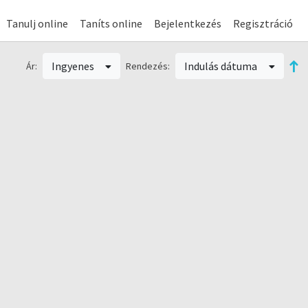
Tanulj online
Taníts online
Bejelentkezés
Regisztráció
Ingyenes
Indulás dátuma
Ár:
Rendezés: