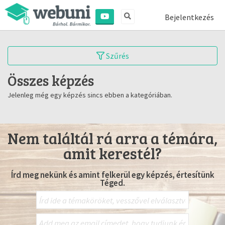
Bejelentkezés
Szűrés
Összes képzés
Jelenleg még egy képzés sincs ebben a kategóriában.
Nem találtál rá arra a témára,
amit kerestél?
Írd meg nekünk és amint felkerül egy képzés, értesítünk
Téged.