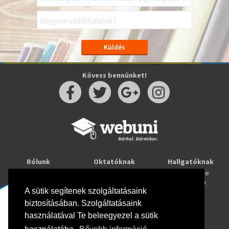
Kövess bennünket!
Rólunk
Oktatóknak
Hallgatóknak
Kapcsolat
Taníts online
Tanulj online
Oktatóink
Webuni blog
Képzések
Webuni Stúdió
A sütik segítenek szolgáltatásaink
biztosításában. Szolgáltatásaink
Info
használatával Te beleegyezel a sütik
Adatkezelési tájékoztató
ÁSZF