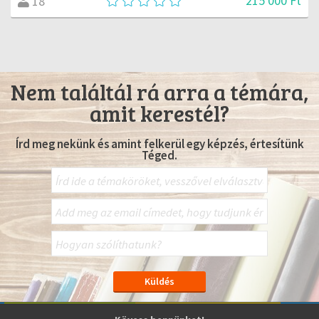
215 000 Ft
18
Nem találtál rá arra a témára,
amit kerestél?
Írd meg nekünk és amint felkerül egy képzés, értesítünk
Téged.