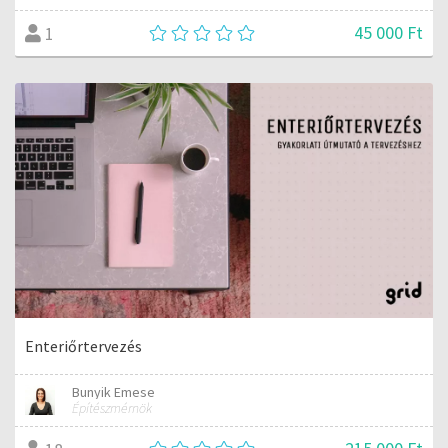
45 000 Ft
1
Enteriőrtervezés
Bunyik Emese
Építészmérnök