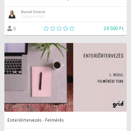
Bunyik Emese
Építészmérnök
24 500 Ft
0
Enteriőrtervezés - Felmérés