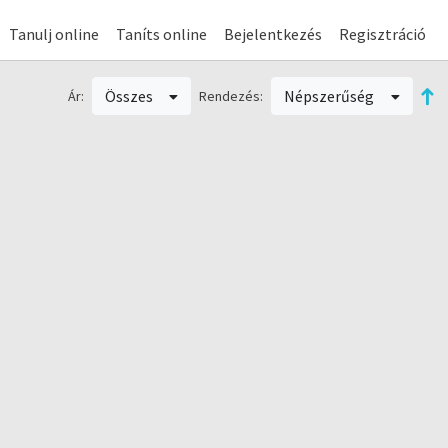
Tanulj online
Taníts online
Bejelentkezés
Regisztráció
Összes
Népszerűség
Ár:
Rendezés: