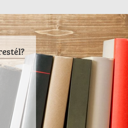
restél?
.