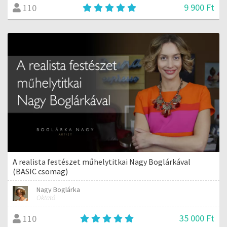
9 900 Ft
110
A realista festészet műhelytitkai Nagy Boglárkával
(BASIC csomag)
Nagy Boglárka
Oktató
35 000 Ft
110