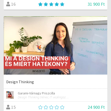
31 900 Ft
16
Design Thinking
Garami-Várnagy Priszcilla
Design Thinking tréner, IT vezérigazgató
24 900 Ft
15