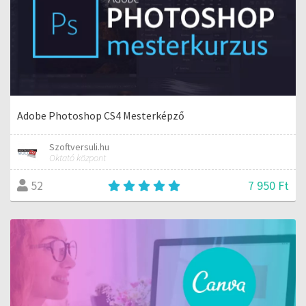
Adobe Photoshop CS4 Mesterképző
Szoftversuli.hu
Oktató központ
7 950 Ft
52