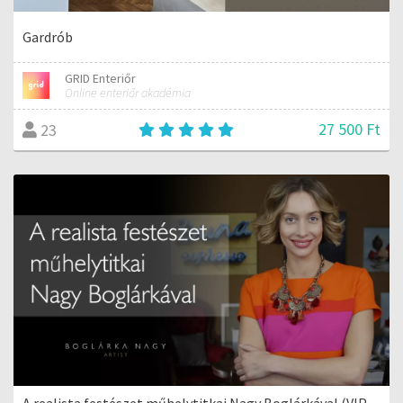
Gardrób
GRID Enteriőr
Online enteriőr akadémia
27 500 Ft
23
A realista festészet műhelytitkai Nagy Boglárkával (VIP