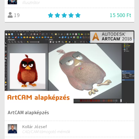
illusztrátor
15 500 Ft
19
ArtCAM alapképzés
Kollár József
CAD/CAM támogató mérnök