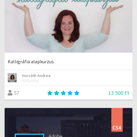
Kalligráfia alapkurzus
Horváth Andrea
kalligráfus
13 500 Ft
57