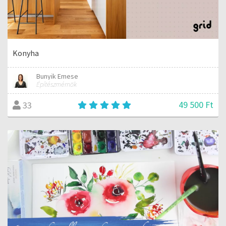
Konyha
Bunyik Emese
Építészmérnök
49 500 Ft
33