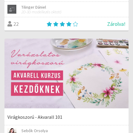
Tilinger Dániel
2D-3D modellezés oktató
Zárolva!
22
Virágkoszorú - Akvarall 101
Sebők Orsolya