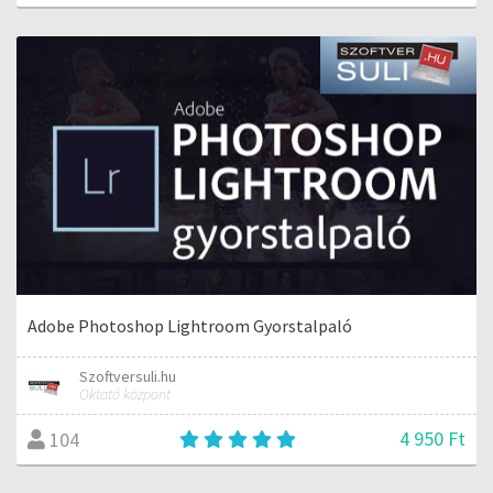
Adobe Photoshop Lightroom Gyorstalpaló
Szoftversuli.hu
Oktató központ
4 950 Ft
104