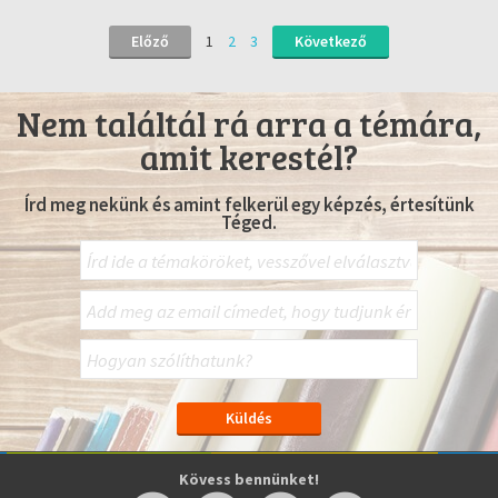
Előző
1
2
3
Következő
Nem találtál rá arra a témára,
amit kerestél?
Írd meg nekünk és amint felkerül egy képzés, értesítünk
Téged.
Kövess bennünket!