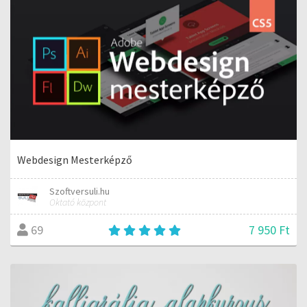
Webdesign Mesterképző
Szoftversuli.hu
Oktató központ
7 950 Ft
69