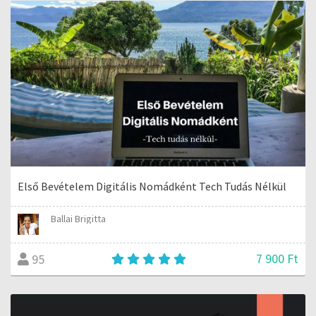
Első Bevételem Digitális Nomádként Tech Tudás Nélkül
Ballai Brigitta
7 900 Ft
95