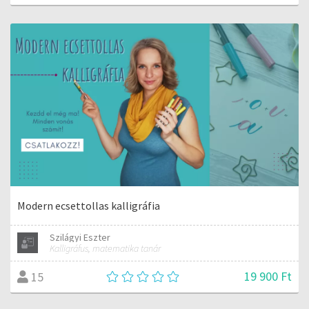
Modern ecsettollas kalligráfia
Szilágyi Eszter
Kalligráfus, matematika tanár
19 900 Ft
15