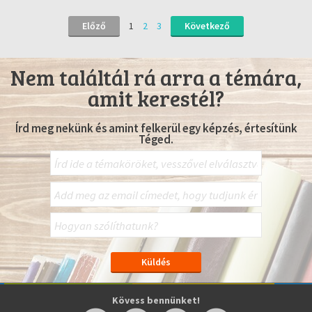
Előző
1
2
3
Következő
Nem találtál rá arra a témára,
amit kerestél?
Írd meg nekünk és amint felkerül egy képzés, értesítünk
Téged.
Kövess bennünket!