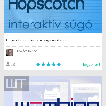
Hopscotch - interaktív súgó rendszer
Kovács Bence
Ingyenes!
78