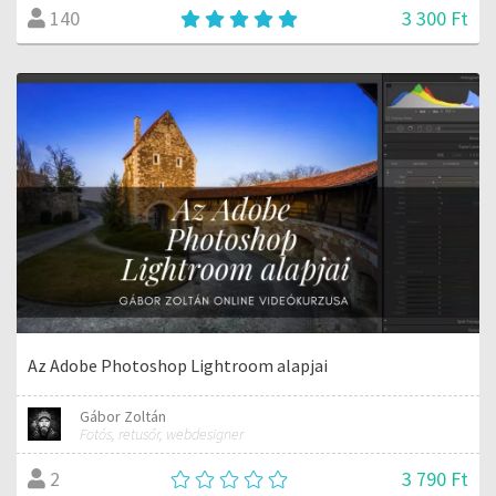
3 300 Ft
140
Az Adobe Photoshop Lightroom alapjai
Gábor Zoltán
Fotós, retusőr, webdesigner
3 790 Ft
2