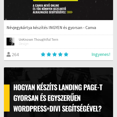
Névjegykártya készítés INGYEN és gyorsan - Canva
UnKnown Thoughtful Tern
Design
Ingyenes!
264