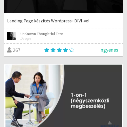
Landing Page készítés Wordpress+DIVI-vel
UnKnown Thoughtful Tern
Design
Ingyenes!
267