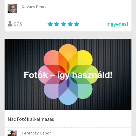
Kovács Bence
Ingyenes!
675
Mac Fotók alkalmazás
Ferenczy Gábor