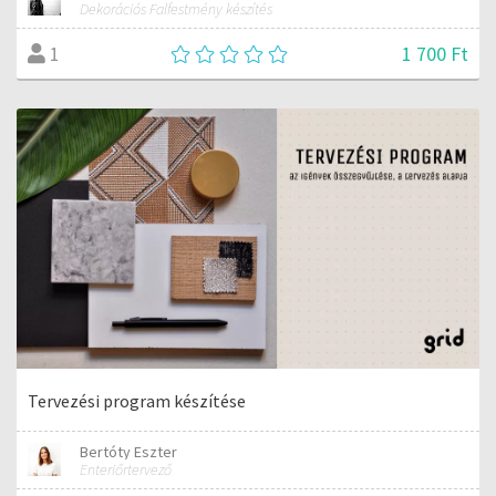
Dekorációs Falfestmény készítés
1 700 Ft
1
Tervezési program készítése
Bertóty Eszter
Enteriőrtervező