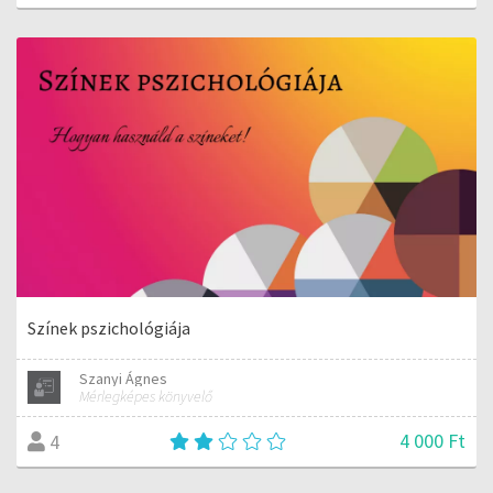
Színek pszichológiája
Szanyi Ágnes
Mérlegképes könyvelő
4 000 Ft
4