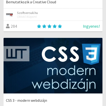
Bemutatkozik a Creative Cloud
Szoftversuli.hu
Oktató központ
Ingyenes!
284
CSS 3 - modern webdizájn