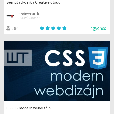
Bemutatkozik a Creative Cloud
Szoftversuli.hu
Oktató központ
Ingyenes!
284
CSS 3 - modern webdizájn