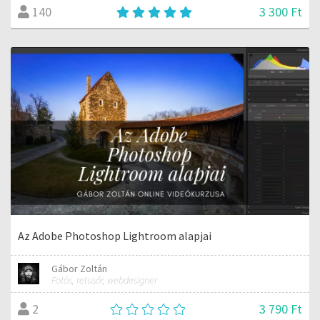
3 300 Ft
140
Az Adobe Photoshop Lightroom alapjai
Gábor Zoltán
Fotós, retusőr, webdesigner
3 790 Ft
2