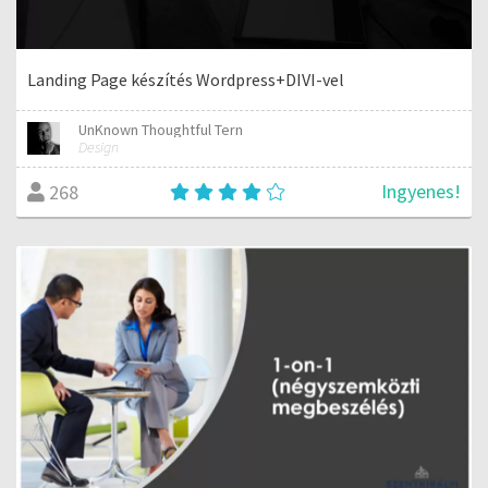
Landing Page készítés Wordpress+DIVI-vel
UnKnown Thoughtful Tern
Design
Ingyenes!
268