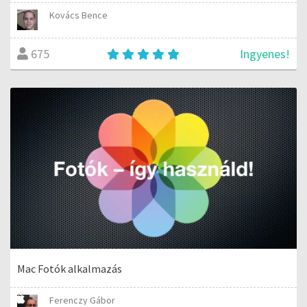
Kovács Bence
Ingyenes!
675
Mac Fotók alkalmazás
Ferenczy Gábor