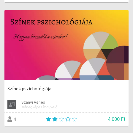
Színek pszichológiája
Szanyi Ágnes
Mérlegképes könyvelő
4 000 Ft
4