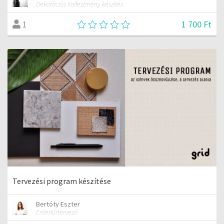
Dekorációs Falfestmény készítés
1 700 Ft
1
Tervezési program készítése
Bertóty Eszter
Enteriőrtervező