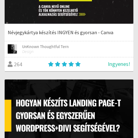
Névjegykártya készítés INGYEN és gyorsan - Canva
UnKnown Thoughtful Tern
Design
Ingyenes!
264