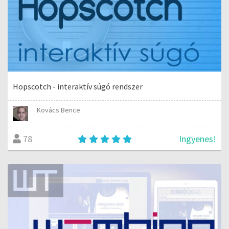
Hopscotch - interaktív súgó rendszer
Kovács Bence
Ingyenes!
78