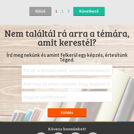
Előző
1
2
3
Következő
Nem találtál rá arra a témára,
amit kerestél?
Írd meg nekünk és amint felkerül egy képzés, értesítünk
Téged.
Kövess bennünket!