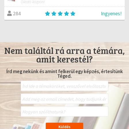
Oktató központ
Ingyenes!
284
Nem találtál rá arra a témára,
amit kerestél?
Írd meg nekünk és amint felkerül egy képzés, értesítünk
Téged.