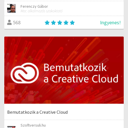
Ferenczy Gábor
Mac alkalmazás szakoktató
Ingyenes!
568
Bemutatkozik a Creative Cloud
Szoftversuli.hu