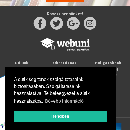
Kövess bennünket!
Rólunk
Oktatóknak
Hallgatóknak
Kapcsolat
Taníts online
Tanulj online
Oktatóink
Webuni blog
Képzések
A sütik segítenek szolgáltatásaink
Webuni Stúdió
biztosításában. Szolgáltatásaink
Info
használatával Te beleegyezel a sütik
Adatkezelési tájékoztató
ÁSZF
használatába.
Bővebb információ
Hirlevél adatkezelési tájékoztató
GYIK
Rendben