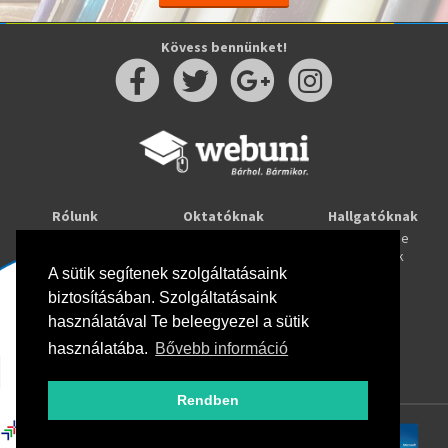
Kövess bennünket!
Rólunk
Oktatóknak
Hallgatóknak
Kapcsolat
Taníts online
Tanulj online
Oktatóink
Webuni blog
Képzések
A sütik segítenek szolgáltatásaink
Webuni Stúdió
biztosításában. Szolgáltatásaink
Info
használatával Te beleegyezel a sütik
Adatkezelési tájékoztató
ÁSZF
használatába.
Bővebb információ
Hirlevél adatkezelési tájékoztató
GYIK
Rendben