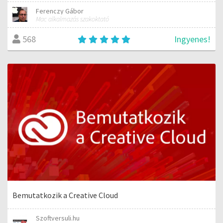
Ferenczy Gábor
Mac alkalmazás szakoktató
Ingyenes!
568
Bemutatkozik a Creative Cloud
Szoftversuli.hu