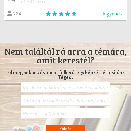
Oktató központ
Ingyenes!
284
Nem találtál rá arra a témára,
amit kerestél?
Írd meg nekünk és amint felkerül egy képzés, értesítünk
Téged.