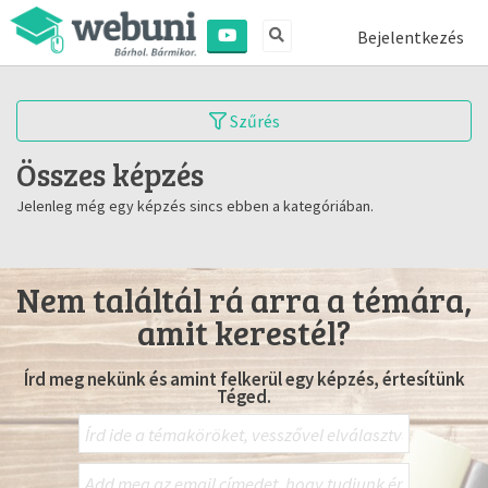
Bejelentkezés
Szűrés
Összes képzés
Jelenleg még egy képzés sincs ebben a kategóriában.
Nem találtál rá arra a témára,
amit kerestél?
Írd meg nekünk és amint felkerül egy képzés, értesítünk
Téged.