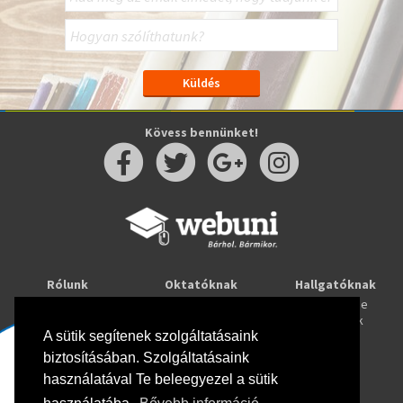
Kövess bennünket!
Rólunk
Oktatóknak
Hallgatóknak
Kapcsolat
Taníts online
Tanulj online
Oktatóink
Webuni blog
Képzések
Webuni Stúdió
A sütik segítenek szolgáltatásaink
biztosításában. Szolgáltatásaink
Info
használatával Te beleegyezel a sütik
Adatkezelési tájékoztató
ÁSZF