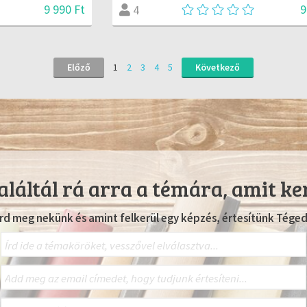
9 990 Ft
9
4
Előző
1
2
3
4
5
Következő
láltál rá arra a témára, amit ke
Írd meg nekünk és amint felkerül egy képzés, értesítünk Téged