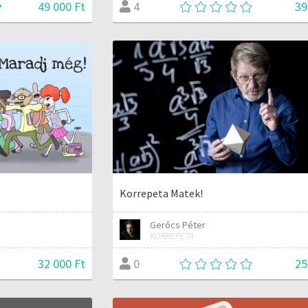
49 000 Ft
39
4
Korrepeta Matek!
Gerőcs Péter
KORREPETA
32 000 Ft
25
0