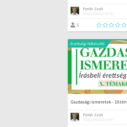
Pintér Zsolt
Közgazdasági tanár
5
Érettségi felkészítő
Gazdasági ismeretek - 10.té
Pintér Zsolt
Közgazdasági tanár