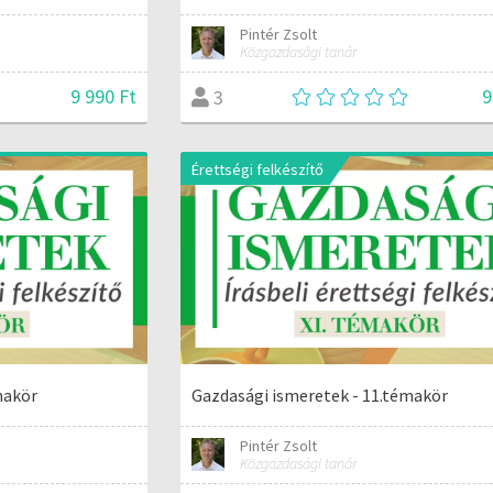
Pintér Zsolt
Közgazdasági tanár
9 990 Ft
9
3
Érettségi felkészítő
makör
Gazdasági ismeretek - 11.témakör
Pintér Zsolt
Közgazdasági tanár