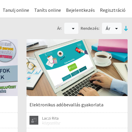
Tanulj online
Taníts online
Bejelentkezés
Regisztráció
Ár
Ár:
Rendezés:
Elektronikus adóbevallás gyakorlata
Laczi Rita
közgazdász