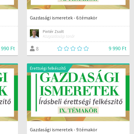
Gazdasági ismeretek - 6.témakör
Pintér Zsolt
Közgazdasági tanár
 990 Ft
9 990 Ft
8
Érettségi felkészítő
Gazdasági ismeretek - 9.témakör