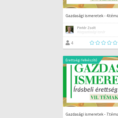
Gazdasági ismeretek - 4.tém
Pintér Zsolt
Közgazdasági tanár
4
Érettségi felkészítő
Gazdasági ismeretek - 7.tém