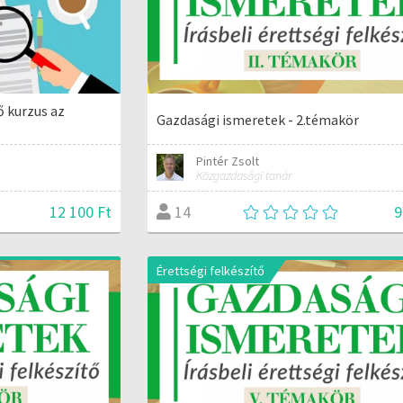
ő kurzus az
Gazdasági ismeretek - 2.témakör
Pintér Zsolt
Közgazdasági tanár
12 100 Ft
9
14
Érettségi felkészítő