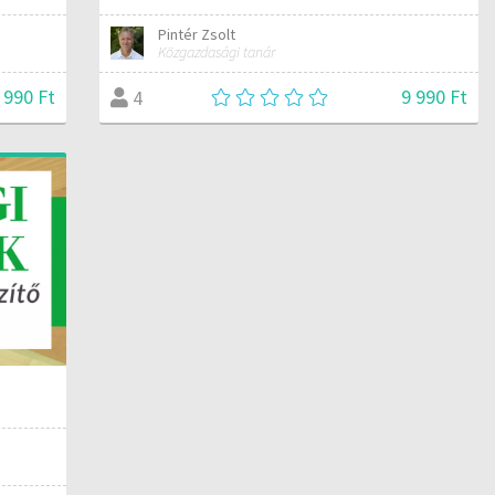
Pintér Zsolt
Közgazdasági tanár
 990 Ft
9 990 Ft
4