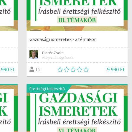
Gazdasági ismeretek - 3.témakör
Pintér Zsolt
Közgazdasági tanár
 990 Ft
9 990 Ft
12
Érettségi felkészítő