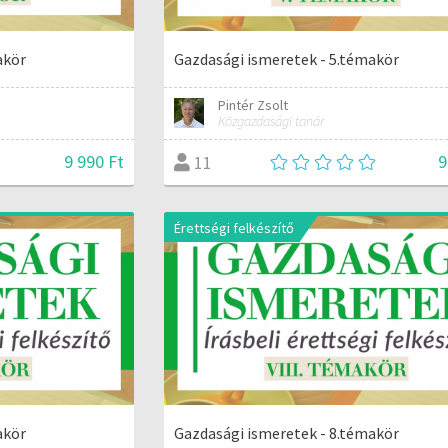
akör
Gazdasági ismeretek - 5.témakör
Pintér Zsolt
Közgazdasági tanár
9 990 Ft
9
11
Érettségi felkészítő
akör
Gazdasági ismeretek - 8.témakör