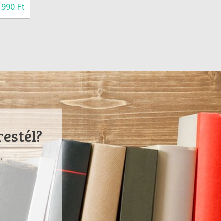
 990 Ft
restél?
.