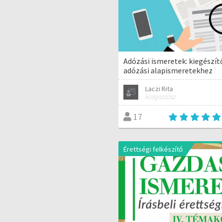
Adózási ismeretek: kiegészít
adózási alapismeretekhez
Laczi Rita
közgazdász
17
Érettségi felkészítő