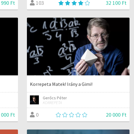
 990 Ft
32 100 Ft
103
Korrepeta Matek! Irány a Gimi!
Gerőcs Péter
KORREPETA
 000 Ft
20 000 Ft
0