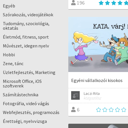
196
Egyéb
Szórakozás, videojátékok
Tudomány, szociológia,
oktatás
Életmód, fitness, sport
Művészet, idegen nyelv
Hobbi
Zene, tánc
Üzletfejlesztés, Marketing
Egyéni vállalkozói kisokos
Microsoft Office, iOS
szoftverek
Laczi Rita
Számítástechnika
közgazdász
Fotográfia, videó vágás
6
Webfejlesztés, programozás
Érettségi, nyelvvizsga