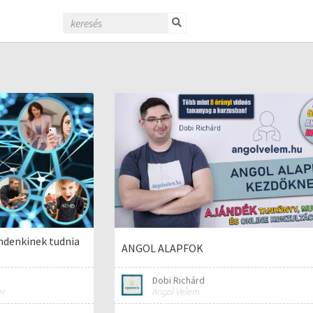
indenkinek tudnia
ANGOL ALAPFOK
Dobi Richárd
er
Angol Velem