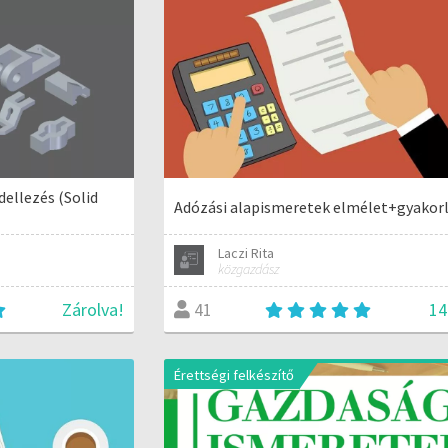
dellezés (Solid
Adózási alapismeretek elmélet+gyakor
Laczi Rita
közgazdász
Zárolva!
14
41
Érettségi felkészítő