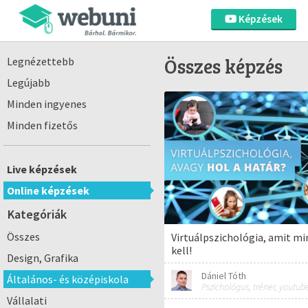
Képzések
Összes képzés
Legnézettebb
Legújabb
Minden ingyenes
Minden fizetős
Live képzések
Online képzések
Kategóriák
Összes
Virtuálpszichológia, amit m
kell!
Design, Grafika
Dániel Tóth
Általános- és középiskola
Pszichológus, tréner, youtub
Vállalati