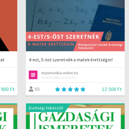
lat
4-est, 5-öst szeretnék a matek érettségin!
matematika-online.hu
matematika-online.hu
 900 Ft
12 500 Ft
93
Érettségi felkészítő