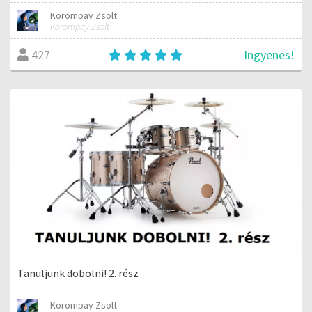
Korompay Zsolt
Korompay Zsolt
Ingyenes!
427
Tanuljunk dobolni! 2. rész
Korompay Zsolt