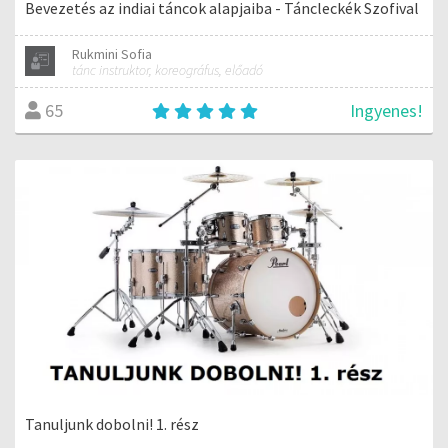
Bevezetés az indiai táncok alapjaiba - Táncleckék Szofival
Rukmini Sofia
tánc instruktor, koreográfus, előadó
Ingyenes!
65
Tanuljunk dobolni! 1. rész