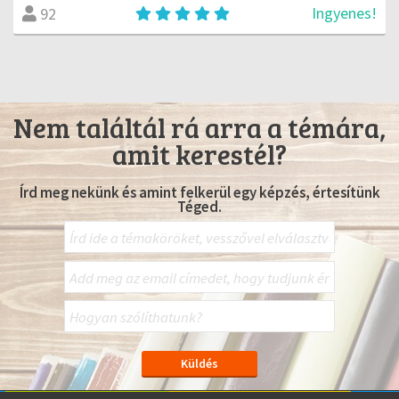
Ingyenes!
92
Nem találtál rá arra a témára,
amit kerestél?
Írd meg nekünk és amint felkerül egy képzés, értesítünk
Téged.