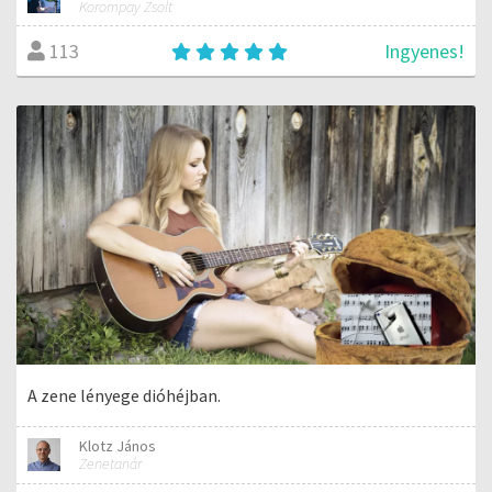
Korompay Zsolt
Ingyenes!
113
A zene lényege dióhéjban.
Klotz János
Zenetanár