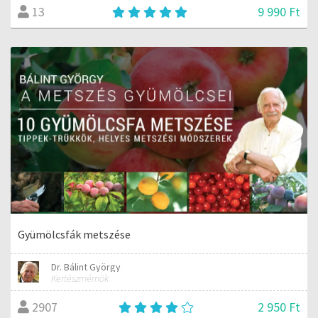
9 990 Ft
13
Gyümölcsfák metszése
Dr. Bálint György
Kertészmérnök
2 950 Ft
2907