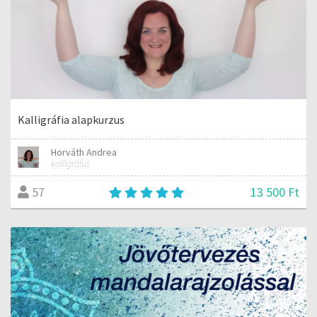
Kalligráfia alapkurzus
Horváth Andrea
kalligráfus
13 500 Ft
57