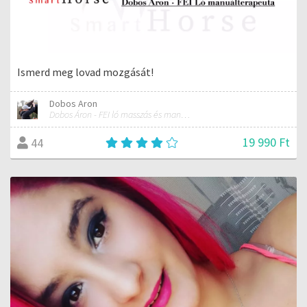
Ismerd meg lovad mozgását!
Dobos Aron
Dobos Áron - FEI ló masszás és manuálterapeuta
19 990 Ft
44