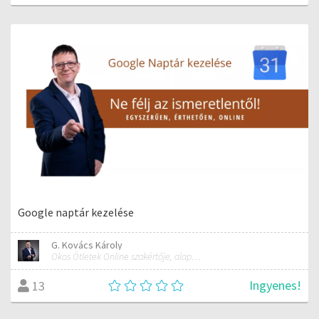
Google naptár kezelése
G. Kovács Károly
Okos Ötletek Online szakértője, alapítója
Ingyenes!
13