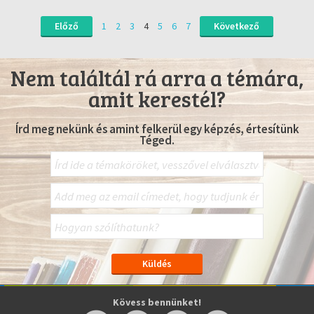
Előző
1
2
3
4
5
6
7
Következő
Nem találtál rá arra a témára,
amit kerestél?
Írd meg nekünk és amint felkerül egy képzés, értesítünk
Téged.
Kövess bennünket!