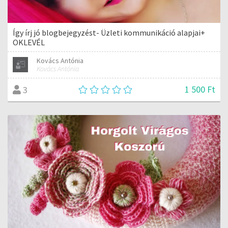
Így írj jó blogbejegyzést- Üzleti kommunikáció alapjai+
OKLEVÉL
Kovács Antónia
Kovács Antónia
1 500 Ft
3