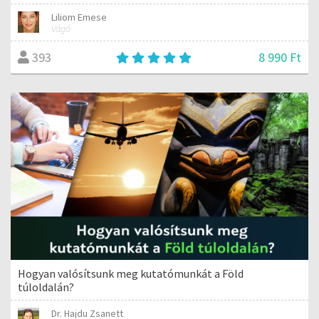
Liliom Emese
Vágó
8 990 Ft
393
Hogyan valósítsunk meg kutatómunkát a Föld
túloldalán?
Dr. Hajdu Zsanett