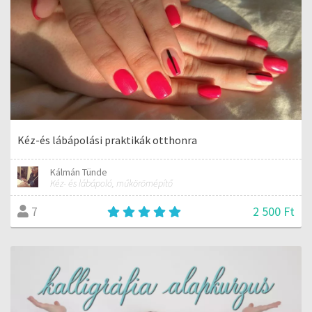
Kéz-és lábápolási praktikák otthonra
Kálmán Tünde
Kéz- és lábápoló, műkörömépítő
2 500 Ft
7