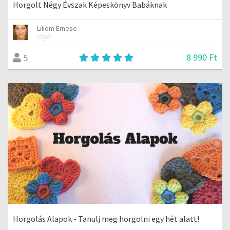
Horgolt Négy Évszak Képeskönyv Babáknak
Liliom Emese
Vágó
8 990 Ft
5
Horgolás Alapok - Tanulj meg horgolni egy hét alatt!