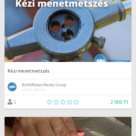
Kézi menetmetszés
Betthffalwa Media Group
online oktatás
2 000 Ft
1