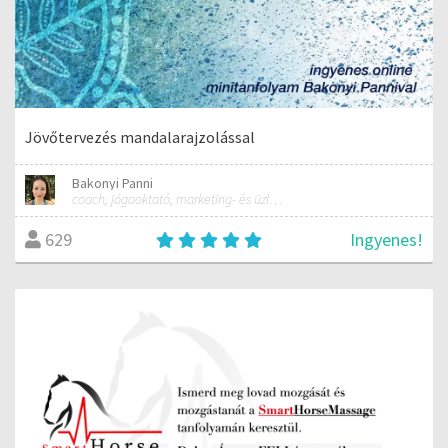
Jövőtervezés mandalarajzolással
Bakonyi Panni
coach, jógaoktató, marketing- és üzletfejlesztési tanácsadó
Ingyenes!
629