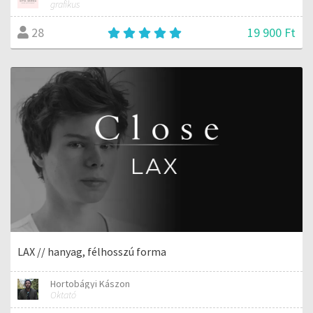
grafikus
19 900 Ft
28
LAX // hanyag, félhosszú forma
Hortobágyi Kászon
Oktató