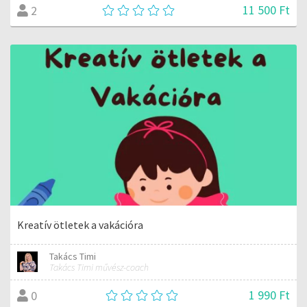
11 500 Ft
2
Kreatív ötletek a vakációra
Takács Timi
Takács Timi művész-coach
1 990 Ft
0