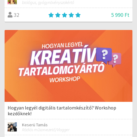
biológus, gyógynövényszakértő
5 990 Ft
32
Hogyan legyél digitális tartalomkészítő? Workshop
kezdőknek!
Keserü Tamás
Rádiós műsorvezető/Vlogger