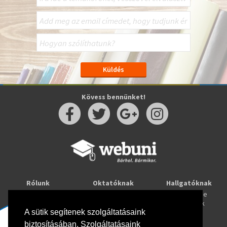
Kövess bennünket!
Rólunk
Oktatóknak
Hallgatóknak
Kapcsolat
Taníts online
Tanulj online
Oktatóink
Webuni blog
Képzések
Webuni Stúdió
A sütik segítenek szolgáltatásaink
biztosításában. Szolgáltatásaink