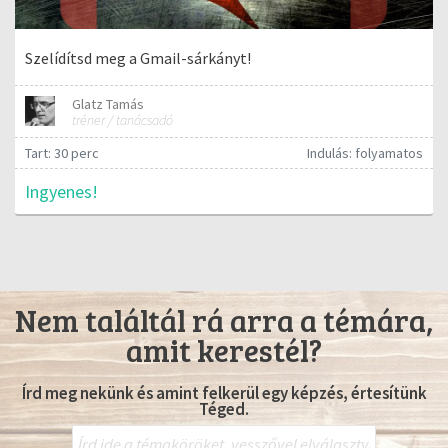
Szelídítsd meg a Gmail-sárkányt!
Glatz Tamás
tréner / tanácsadó
Tart: 30 perc
Indulás: folyamatos
Ingyenes!
Nem találtál rá arra a témára,
amit kerestél?
Írd meg nekünk és amint felkerül egy képzés, értesítünk
Téged.