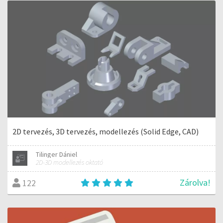
2D tervezés, 3D tervezés, modellezés (Solid Edge, CAD)
Tilinger Dániel
2D-3D modellezés oktató
Zárolva!
122