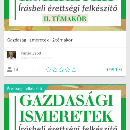
Gazdasági ismeretek - 2.témakör
Pintér Zsolt
Közgazdasági tanár
9 990 Ft
14
Érettségi felkészítő