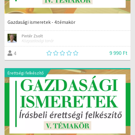
Gazdasági ismeretek - 4.témakör
Pintér Zsolt
Közgazdasági tanár
9 990 Ft
4
Érettségi felkészítő