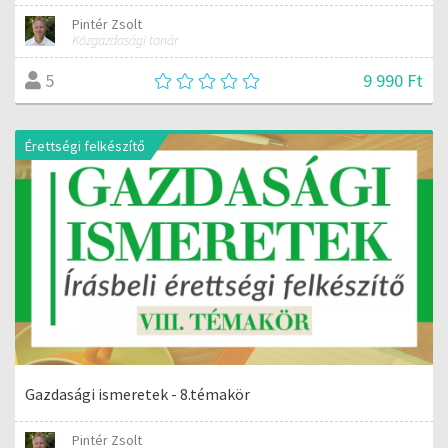
Pintér Zsolt
Közgazdasági tanár
9 990 Ft
5
Érettségi felkészítő
Gazdasági ismeretek - 8.témakör
Pintér Zsolt