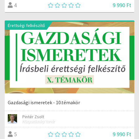
9 990 Ft
4
Érettségi felkészítő
Gazdasági ismeretek - 10.témakör
Pintér Zsolt
Közgazdasági tanár
9 990 Ft
5