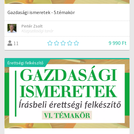
Gazdasági ismeretek - 5.témakör
Pintér Zsolt
Közgazdasági tanár
9 990 Ft
11
Érettségi felkészítő