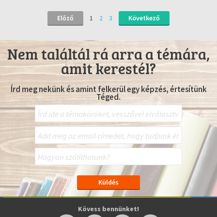
Előző
1
2
3
Következő
Nem találtál rá arra a témára,
amit kerestél?
Írd meg nekünk és amint felkerül egy képzés, értesítünk
Téged.
Kövess bennünket!