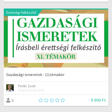
Érettségi felkészítő
Gazdasági ismeretek - 11.témakör
Pintér Zsolt
Közgazdasági tanár
9 990 Ft
4