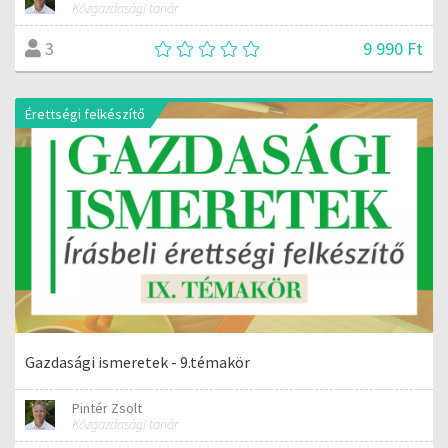
Közgazdasági tanár
9 990 Ft
3
Érettségi felkészítő
Gazdasági ismeretek - 9.témakör
Pintér Zsolt
Közgazdasági tanár