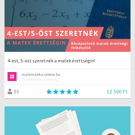
4-est, 5-öst szeretnék a matek érettségin!
matematika-online.hu
matematika-online.hu
12 500 Ft
93