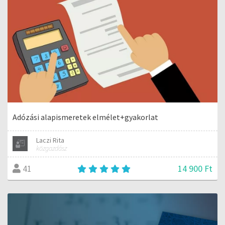
Adózási alapismeretek elmélet+gyakorlat
Laczi Rita
közgazdász
14 900 Ft
41