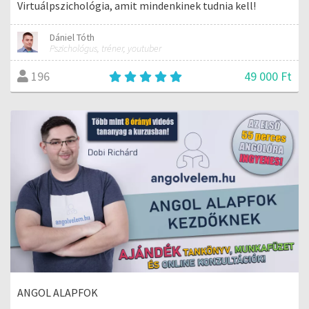
Virtuálpszichológia, amit mindenkinek tudnia kell!
Dániel Tóth
Pszichológus, tréner, youtuber
49 000 Ft
196
ANGOL ALAPFOK