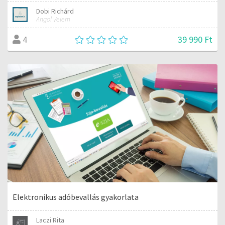
Dobi Richárd
Angol Velem
39 990 Ft
4
Elektronikus adóbevallás gyakorlata
Laczi Rita