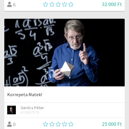
32 000 Ft
6
Korrepeta Matek!
Gerőcs Péter
KORREPETA
25 000 Ft
0