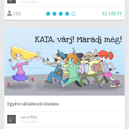
közgazdász
32 100 Ft
103
Egyéni vállalkozói kisokos
Laczi Rita
közgazdász