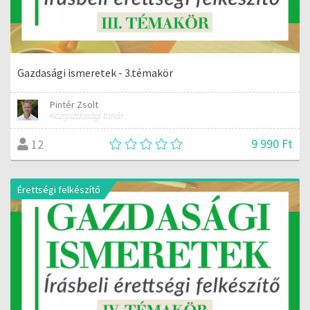
Gazdasági ismeretek - 3.témakör
Pintér Zsolt
Közgazdasági tanár
9 990 Ft
12
Érettségi felkészítő