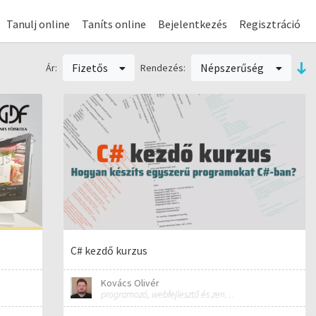
Tanulj online
Taníts online
Bejelentkezés
Regisztráció
Fizetős
Népszerűség
Ár:
Rendezés:
C# kezdő kurzus
Kovács Olivér
programozó, webfejlesztő és zeneszerző