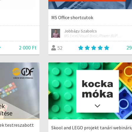
MS Office shortcutok
Jobbágy Szabolcs
MS Excel/Visual Basic/Power BI/Python adatelemzési szakértő
2 000 Ft
29
52
rek testreszabott
Skool and LEGO projekt tanári webinár