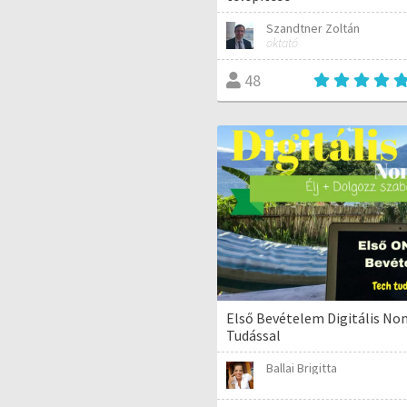
Szandtner Zoltán
oktató
48
Első Bevételem Digitális N
Tudással
Ballai Brigitta