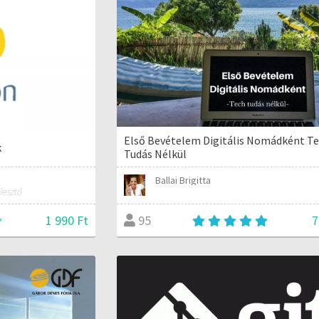
Első Bevételem Digitális Nomádként T
k
Tudás Nélkül
Ballai Brigitta
lesztő
1 990 Ft
7
95