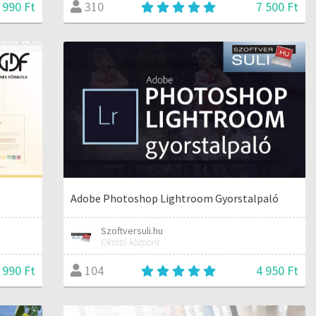
 990 Ft
7 500 Ft
310
Adobe Photoshop Lightroom Gyorstalpaló
Szoftversuli.hu
Oktató központ
 990 Ft
4 950 Ft
104