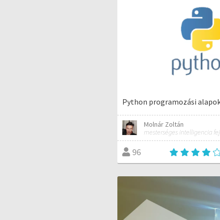
Python programozási alapo
Molnár Zoltán
mesterséges intelligencia fej
96