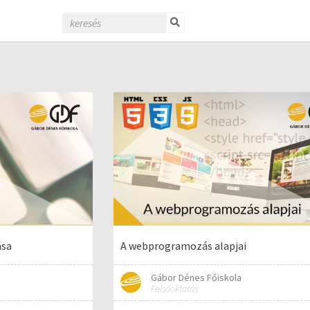
ása
A webprogramozás alapjai
Gábor Dénes Főiskola
Felsőoktatás