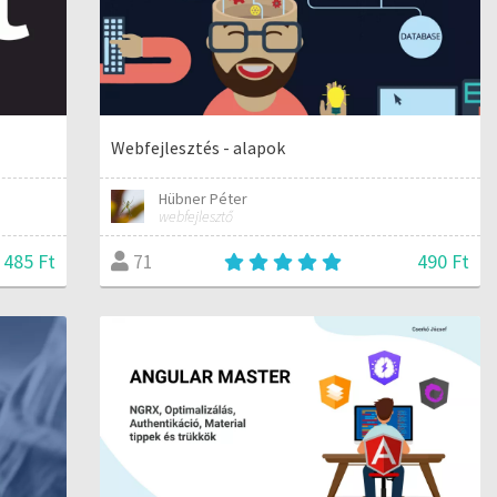
Webfejlesztés - alapok
Hübner Péter
webfejlesztő
 485 Ft
490 Ft
71