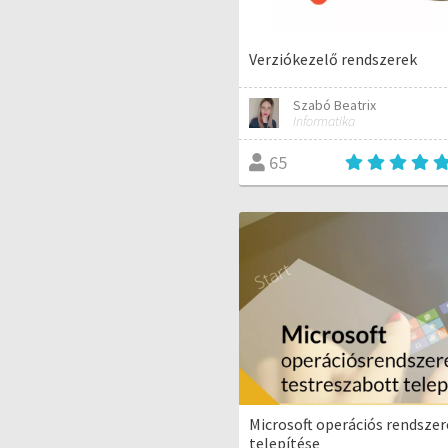
Verziókezelő rendszerek
Szabó Beatrix
Informatika
65
Microsoft operációs rendsze
telepítése