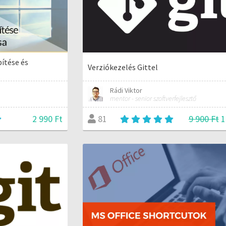
ítése és
Verziókezelés Gittel
Rádi Viktor
mentor - senior szoftverfejlesztő
2 990 Ft
9 900 Ft
1
81