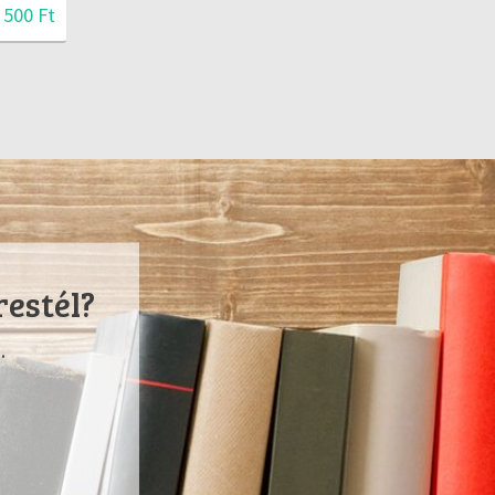
 500 Ft
restél?
.