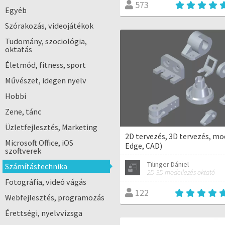
573
Egyéb
Szórakozás, videojátékok
Tudomány, szociológia,
oktatás
Életmód, fitness, sport
Művészet, idegen nyelv
Hobbi
Zene, tánc
Üzletfejlesztés, Marketing
2D tervezés, 3D tervezés, mo
Microsoft Office, iOS
Edge, CAD)
szoftverek
Tilinger Dániel
Számítástechnika
2D-3D modellezés oktató
Fotográfia, videó vágás
122
Webfejlesztés, programozás
Érettségi, nyelvvizsga