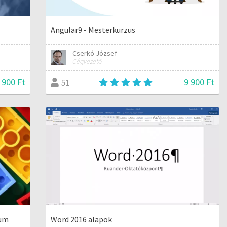
Angular9 - Mesterkurzus
Cserkó József
Cégvezető
 900 Ft
9 900 Ft
51
ium
Word 2016 alapok