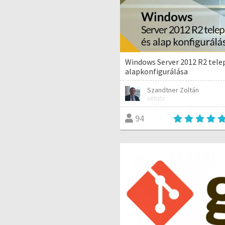
Windows Server 2012 R2 telep
alapkonfigurálása
Szandtner Zoltán
oktató
94