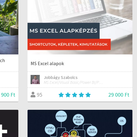
ech
MS Excel alapok
Jobbágy Szabolcs
MS Excel/Visual Basic/Power BI/Python adatelemzési szakértő
 900 Ft
29 000 Ft
95