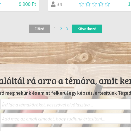
9 900 Ft
1
34
Előző
1
2
3
Következő
láltál rá arra a témára, amit ke
Írd meg nekünk és amint felkerül egy képzés, értesítünk Téged