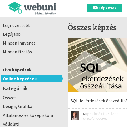
Képzések
Összes képzés
Legnézettebb
Legújabb
Minden ingyenes
Minden fizetős
Live képzések
Online képzések
Kategóriák
Összes
SQL-lekérdezések összeállít
Design, Grafika
Kupcsikné Fitus Ilona
Általános- és középiskola
főiskolai docens
Vállalati