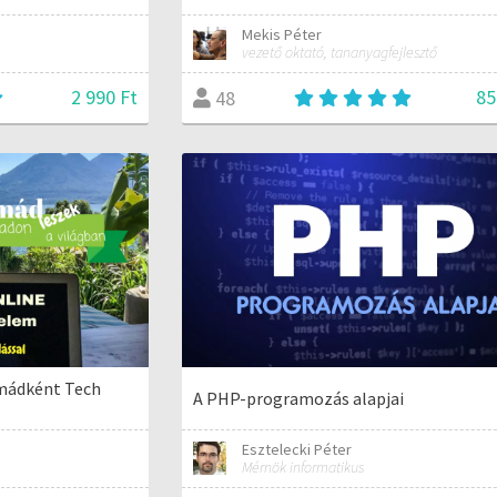
Mekis Péter
vezető oktató, tananyagfejlesztő
2 990 Ft
85
48
omádként Tech
A PHP-programozás alapjai
Esztelecki Péter
Mérnök informatikus