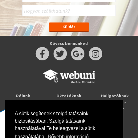
Kövess bennünket!
Rólunk
Oktatóknak
Hallgatóknak
Kapcsolat
Taníts online
Tanulj online
Oktatóink
Webuni blog
Képzések
Webuni Stúdió
A sütik segítenek szolgáltatásaink
biztosításában. Szolgáltatásaink
Info
használatával Te beleegyezel a sütik
Adatkezelési tájékoztató
ÁSZF
használatába.
Bővebb információ