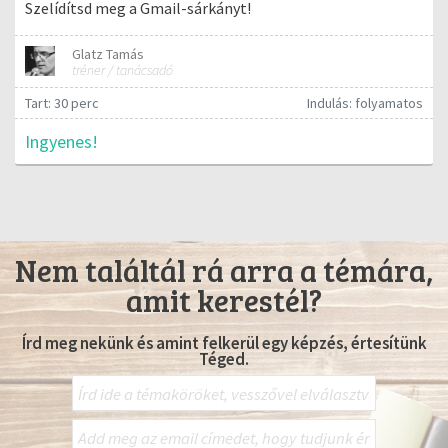
Szelídítsd meg a Gmail-sárkányt!
Glatz Tamás
tréner / tanácsadó
Tart: 30 perc
Indulás: folyamatos
Ingyenes!
Nem találtál rá arra a témára,
amit kerestél?
Írd meg nekünk és amint felkerül egy képzés, értesítünk
Téged.