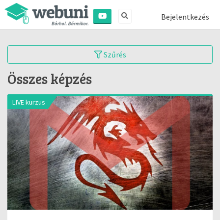
Bejelentkezés
Szűrés
Összes képzés
LIVE kurzus