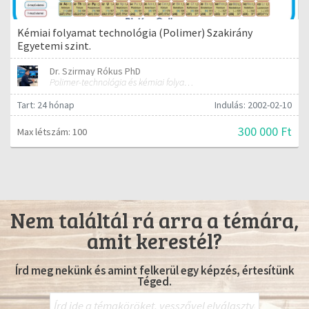
Kémiai folyamat technológia (Polimer) Szakirány
Egyetemi szint.
Dr. Szirmay Rókus PhD
Polimer-technológia és kémiai folyamat-technológia
Tart: 24 hónap
Indulás: 2002-02-10
300 000 Ft
Max létszám: 100
Nem találtál rá arra a témára,
amit kerestél?
Írd meg nekünk és amint felkerül egy képzés, értesítünk
Téged.