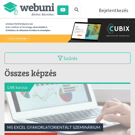
Bejelentkezés
Szűrés
Összes képzés
LIVE kurzus