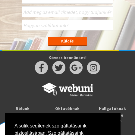
Kövess bennünket!
Rólunk
Oktatóknak
Hallgatóknak
Kapcsolat
Taníts online
Tanulj online
Oktatóink
Webuni blog
Képzések
A sütik segítenek szolgáltatásaink
Webuni Stúdió
biztosításában. Szolgáltatásaink