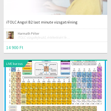
iTOLC Angol B2 last minute vizsgatréning
Harmath Péter
iTOLC vizsgafejlesztő, értékelésért felelős szakmai vezető
14 900 Ft
LIVE kurzus