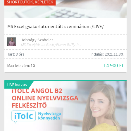
MS Excel gyakorlatorientált szeminárium /LIVE/
Jobbágy Szabolcs
MS Excel/Visual Basic/Power BI/Python adatelemzési szakértő
Tart: 3 óra
Indulás: 2021.11.30.
14 900 Ft
Max létszám: 10
LIVE kurzus