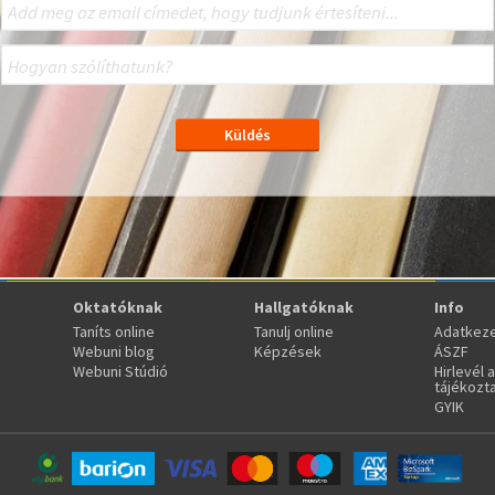
Oktatóknak
Hallgatóknak
Info
Taníts online
Tanulj online
Adatkeze
Webuni blog
Képzések
ÁSZF
Webuni Stúdió
Hirlevél 
tájékozt
GYIK