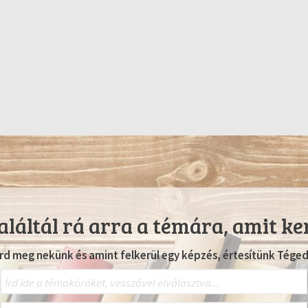
láltál rá arra a témára, amit ke
Írd meg nekünk és amint felkerül egy képzés, értesítünk Téged