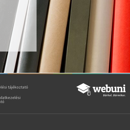
lési tájékoztató
adatkezelési
ató