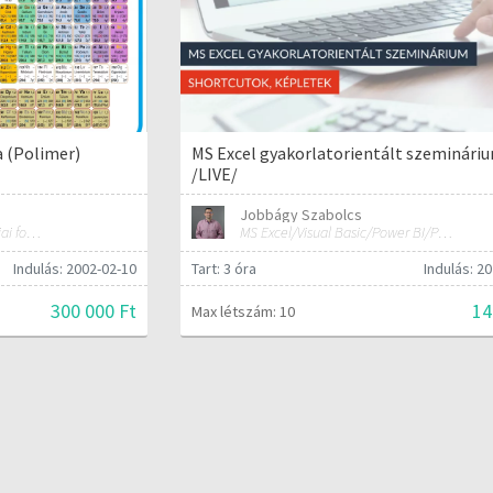
 (Polimer)
MS Excel gyakorlatorientált szeminári
/LIVE/
Jobbágy Szabolcs
Polimer-technológia és kémiai folyamat-technológia
MS Excel/Visual Basic/Power BI/Python adatelemzési szakértő
Indulás: 2002-02-10
Tart: 3 óra
Indulás: 20
300 000 Ft
14
Max létszám: 10