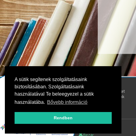
A sütik segítenek szolgáltatásaink
Kövess bennünket!
Rólunk
biztosításában. Szolgáltatásaink
Kapcsolat
használatával Te beleegyezel a sütik
Oktatóink
használatába.
Bővebb információ
Rendben
Bezár