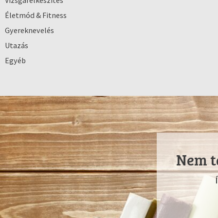
Vizsgafelkészítés
Életmód & Fitness
Gyereknevelés
Utazás
Egyéb
Nem ta