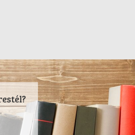
restél?
.