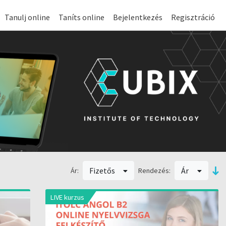
Tanulj online
Taníts online
Bejelentkezés
Regisztráció
Fizetős
Ár
Ár:
Rendezés:
LIVE kurzus