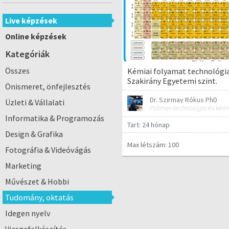
Live képzések
Online képzések
Kategóriák
Összes
Kémiai folyamat technológia
Szakirány Egyetemi szint.
Önismeret, önfejlesztés
Dr. Szirmay Rókus PhD
Üzleti & Vállalati
Informatika & Programozás
Tart: 24 hónap
Design & Grafika
Max létszám: 100
Fotográfia & Videóvágás
Marketing
Művészet & Hobbi
Tudomány, oktatás
Idegen nyelv