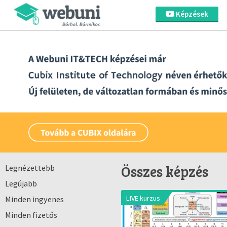
Képzések
Összes képzés
Legnézettebb
Legújabb
LIVE kurzus
Minden ingyenes
Minden fizetős