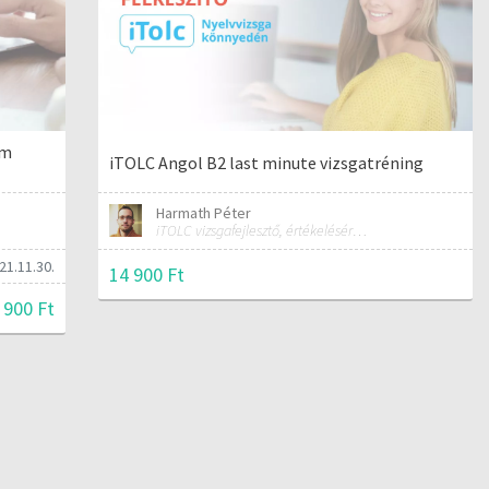
um
iTOLC Angol B2 last minute vizsgatréning
Harmath Péter
iTOLC vizsgafejlesztő, értékelésért felelős szakmai vezető
21.11.30.
14 900 Ft
 900 Ft