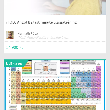
iTOLC Angol B2 last minute vizsgatréning
Harmath Péter
iTOLC vizsgafejlesztő, értékelésért felelős szakmai vezető
14 900 Ft
LIVE kurzus