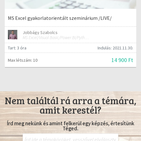
MS Excel gyakorlatorientált szeminárium /LIVE/
Jobbágy Szabolcs
MS Excel/Visual Basic/Power BI/Python adatelemzési szakértő
Tart: 3 óra
Indulás: 2021.11.30.
14 900 Ft
Max létszám: 10
Nem találtál rá arra a témára,
amit kerestél?
Írd meg nekünk és amint felkerül egy képzés, értesítünk
Téged.