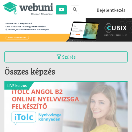
Bejelentkezés
Szűrés
Összes képzés
LIVE kurzus