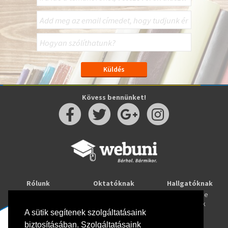
Kövess bennünket!
Rólunk
Oktatóknak
Hallgatóknak
Kapcsolat
Taníts online
Tanulj online
Oktatóink
Webuni blog
Képzések
A sütik segítenek szolgáltatásaink
Webuni Stúdió
biztosításában. Szolgáltatásaink