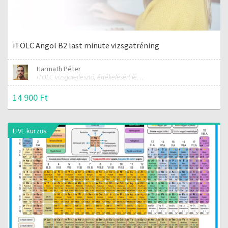
iTOLC Angol B2 last minute vizsgatréning
Harmath Péter
iTOLC vizsgafejlesztő, értékelésért felelős szakmai vezető
14 900 Ft
LIVE kurzus