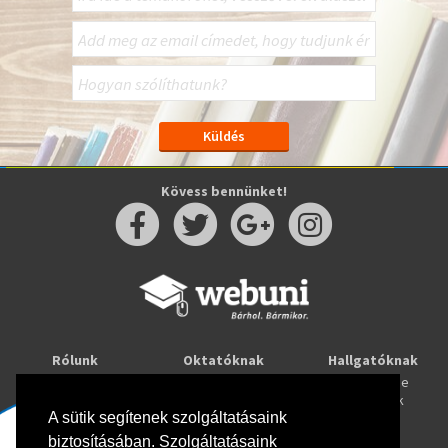
Kövess bennünket!
Rólunk
Oktatóknak
Hallgatóknak
Kapcsolat
Taníts online
Tanulj online
Oktatóink
Webuni blog
Képzések
A sütik segítenek szolgáltatásaink
Webuni Stúdió
biztosításában. Szolgáltatásaink