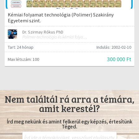
Kémiai folyamat technológia (Polimer) Szakirány
Egyetemi szint.
Dr. Szirmay Rókus PhD
Polimer-technológia és kémiai folyamat-technológia
Tart: 24 hónap
Indulás: 2002-02-10
300 000 Ft
Max létszám: 100
Nem találtál rá arra a témára,
amit kerestél?
Írd meg nekünk és amint felkerül egy képzés, értesítünk
Téged.