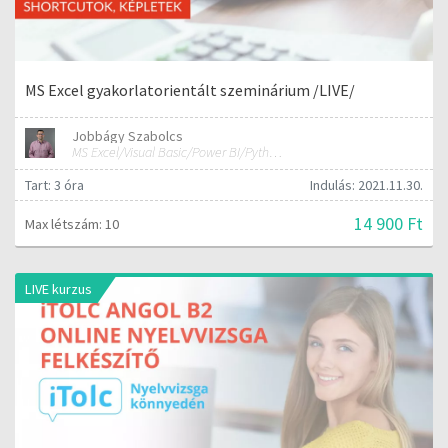
MS Excel gyakorlatorientált szeminárium /LIVE/
Jobbágy Szabolcs
MS Excel/Visual Basic/Power BI/Python adatelemzési szakértő
Tart: 3 óra
Indulás: 2021.11.30.
14 900 Ft
Max létszám: 10
LIVE kurzus