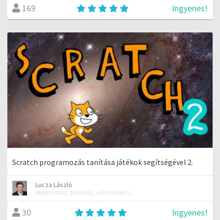
Ingyenes!
169
Scratch programozás tanítása játékok segítségével 2.
Lucza László
Matematika, technika, informatika szakos általános iskolai tanár; mentorpedagógus, mestertanár
Ingyenes!
30