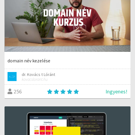
domain név kezelése
dr. Kovács t Lóránt
kovacslorant.hu
Ingyenes!
256