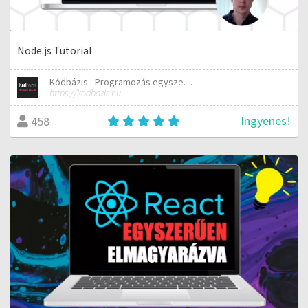
Node.js Tutorial
Kódbázis - Programozás egyszerűen elmagyarázva
https://kodbazis.hu
Ingyenes!
458