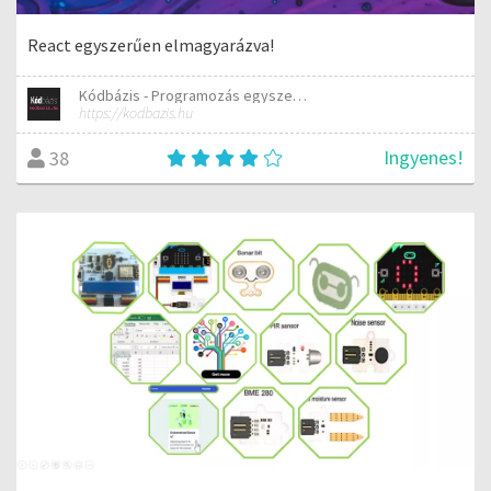
React egyszerűen elmagyarázva!
Kódbázis - Programozás egyszerűen elmagyarázva
https://kodbazis.hu
Ingyenes!
38