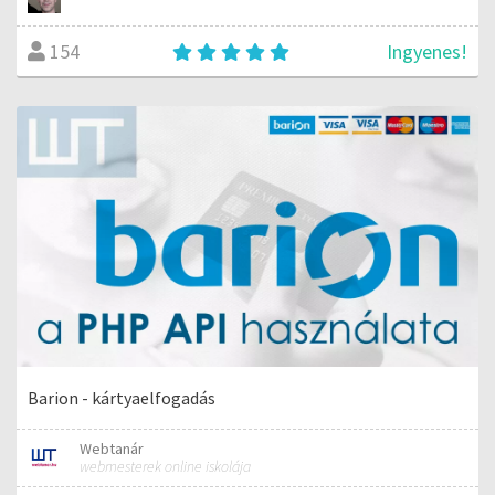
Ingyenes!
154
Barion - kártyaelfogadás
Webtanár
webmesterek online iskolája