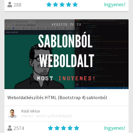
Ingyenes!
288
Weboldalkészítés HTML (Bootstrap 4) sablonból
Rádi Viktor
mentor - senior szoftverfejlesztő
Ingyenes!
2574