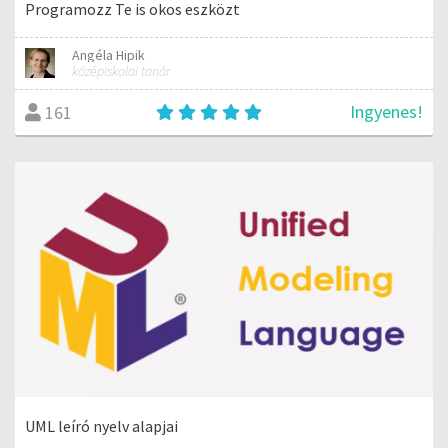
Programozz Te is okos eszközt
Angéla Hipik
középiskolai tanár
Ingyenes!
161
UML leíró nyelv alapjai