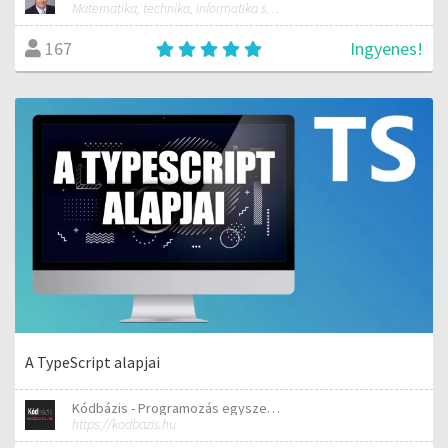
Matematika, technika, informatika szakos általános iskolai tanár; mentorpedagógus, mestertanár
Ingyenes!
167
A TypeScript alapjai
Kódbázis - Programozás egyszerűen elmagyarázva
https://kodbazis.hu