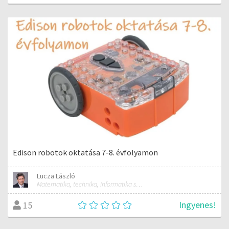
Edison robotok oktatása 7-8. évfolyamon
Lucza László
Matematika, technika, informatika szakos általános iskolai tanár; mentorpedagógus, mestertanár
Ingyenes!
15