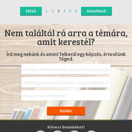
Előző
1
2
3
4
5
6
Következő
Nem találtál rá arra a témára,
amit kerestél?
Írd meg nekünk és amint felkerül egy képzés, értesítünk
Téged.
Kövess bennünket!