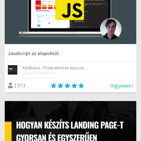
JavaScript az alapoktól
Kódbázis - Programozás egyszerűen elmagyarázva
https://kodbazis.hu
Ingyenes!
1973