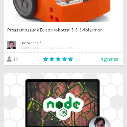
Programozzunk Edison robottal 5-6. évfolyamon
Lucza László
Matematika, technika, informatika szakos általános iskolai tanár; mentorpedagógus, mestertanár
Ingyenes!
32