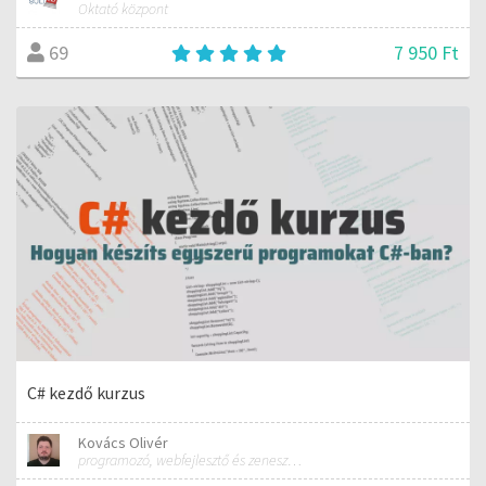
Oktató központ
7 950 Ft
69
C# kezdő kurzus
Kovács Olivér
programozó, webfejlesztő és zeneszerző