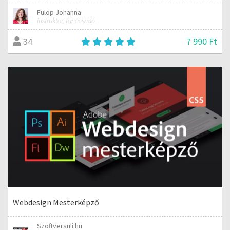
Fülöp Johanna
instruktor, tanácsadó
7 990 Ft
34
Webdesign Mesterképző
Szoftversuli.hu