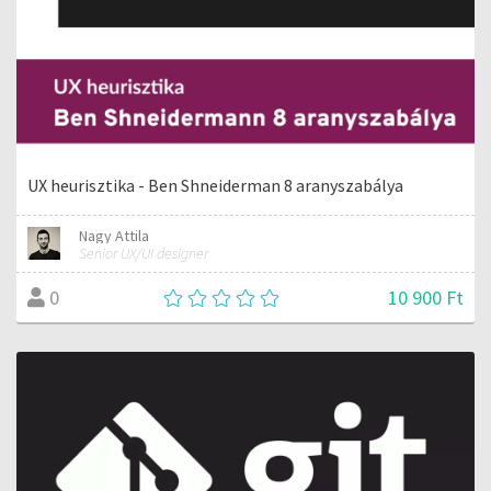
UX heurisztika - Ben Shneiderman 8 aranyszabálya
Nagy Attila
Senior UX/UI designer
10 900 Ft
0