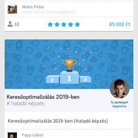
Mekis Péter
vezető oktató, tananyagfejlesztő
85 000 Ft
48
Keresőoptimalizálás 2019-ben (Haladó képzés)
Papp Gábor