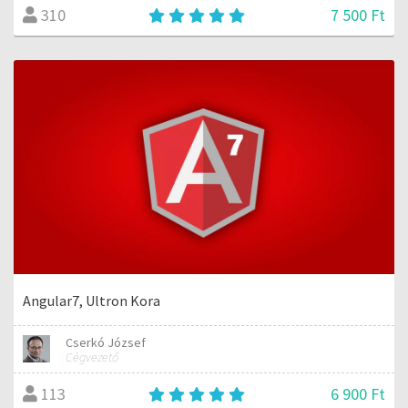
7 500 Ft
310
Angular7, Ultron Kora
Cserkó József
Cégvezető
6 900 Ft
113