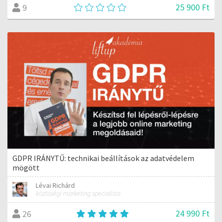
25 900 Ft
9
GDPR IRÁNYTŰ: technikai beállítások az adatvédelem
mögött
Lévai Richárd
közösségi marketing specialista
24 990 Ft
26