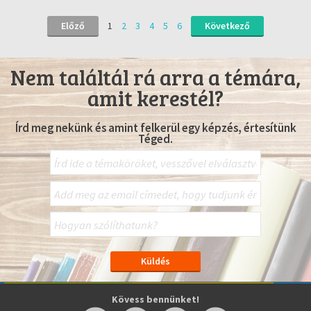
Előző
1
2
3
4
5
6
Következő
Nem találtál rá arra a témára,
amit kerestél?
Írd meg nekünk és amint felkerül egy képzés, értesítünk
Téged.
Kövess bennünket!