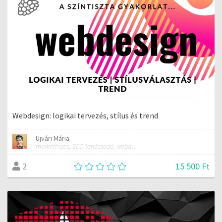
Webdesign: logikai tervezés, stílus és trend
Ujvári Mária
marketinges, SEO tanácsadó, webdesigner
15 500 Ft
2