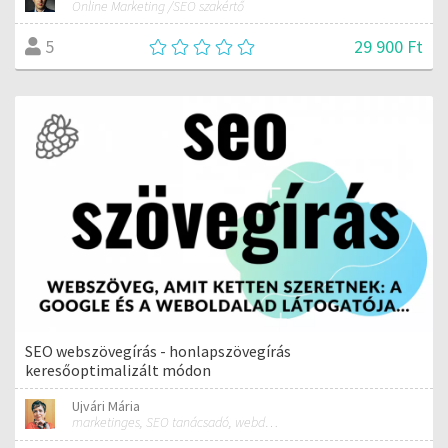
Online Marketing /SEO szakértő
29 900 Ft
5
SEO webszövegírás - honlapszövegírás
keresőoptimalizált módon
Ujvári Mária
marketinges, SEO tanácsadó, webdesigner