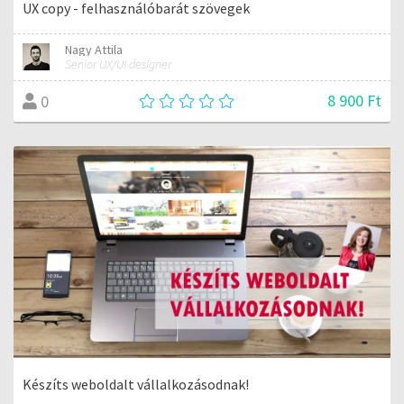
UX copy - felhasználóbarát szövegek
Nagy Attila
Senior UX/UI designer
8 900 Ft
0
Készíts weboldalt vállalkozásodnak!