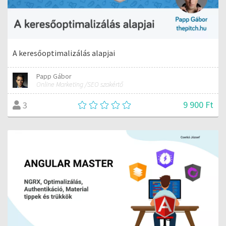
A keresőoptimalizálás alapjai
Papp Gábor
Online Marketing /SEO szakértő
9 900 Ft
3