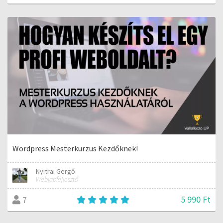
Wordpress Mesterkurzus Kezdőknek!
Nyitrai Gergő
Weblapfejlesztő
5 990 Ft
7