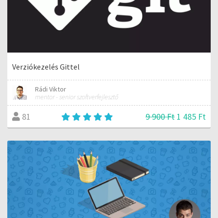
Verziókezelés Gittel
Rádi Viktor
mentor - senior szoftverfejlesztő
9 900 Ft
1 485 Ft
81