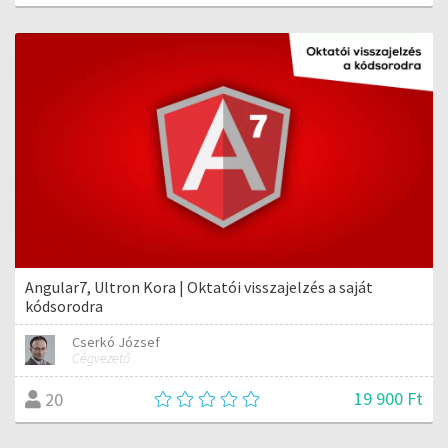
Angular7, Ultron Kora | Oktatói visszajelzés a saját
kódsorodra
Cserkó József
Cégvezető
19 900 Ft
20