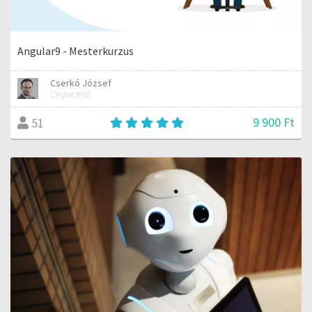
Angular9 - Mesterkurzus
Cserkó József
Cégvezető
9 900 Ft
51