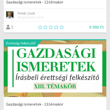
Gazdasági ismeretek - 12.témakör
Pintér Zsolt
Közgazdasági tanár
9 990 Ft
5
Érettségi felkészítő
Gazdasági ismeretek - 13.témakör