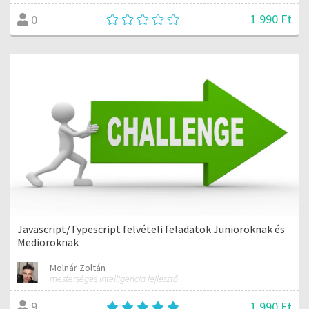
1 990 Ft
0
Javascript/Typescript felvételi feladatok Junioroknak és
Medioroknak
Molnár Zoltán
mesterséges intelligencia fejlesztő
1 990 Ft
9