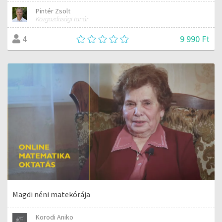
Pintér Zsolt
Közgazdasági tanár
9 990 Ft
4
Magdi néni matekórája
Korodi Aniko