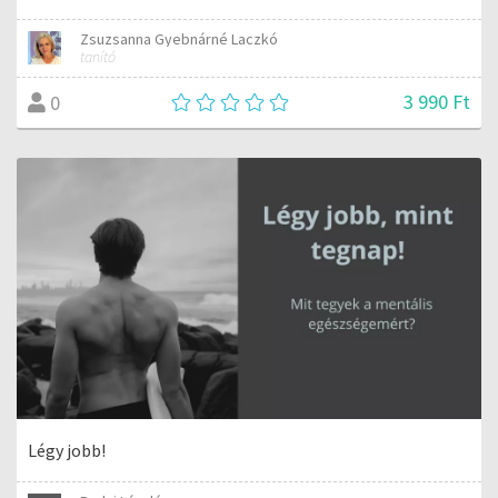
Zsuzsanna Gyebnárné Laczkó
tanító
3 990 Ft
0
Légy jobb!