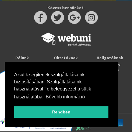
Kövess bennünket!
Rólunk
Oktatóknak
Hallgatóknak
Kapcsolat
Taníts online
Tanulj online
Oktatóink
Webuni blog
Képzések
Webuni Stúdió
A sütik segítenek szolgáltatásaink
biztosításában. Szolgáltatásaink
Info
használatával Te beleegyezel a sütik
Adatkezelési tájékoztató
ÁSZF
használatába.
Bővebb információ
Hirlevél adatkezelési tájékoztató
GYIK
Rendben
Bezár