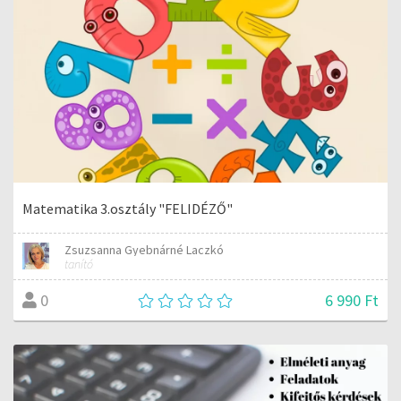
Matematika 3.osztály "FELIDÉZŐ"
Zsuzsanna Gyebnárné Laczkó
tanító
6 990 Ft
0