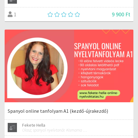
9 900 Ft
1
Spanyol online tanfolyam A1 (kezdő-újrakezdő)
Fekete Hella
Olasz, spanyol nyelvtanár. Kismama és női jóga oktató.