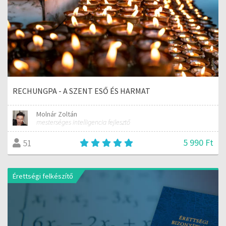
RECHUNGPA - A SZENT ESŐ ÉS HARMAT
Molnár Zoltán
mesterséges intelligencia fejlesztő
5 990 Ft
51
Érettségi felkészítő