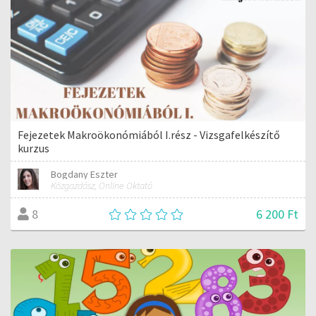
Fejezetek Makroökonómiából I.rész - Vizsgafelkészítő
kurzus
Bogdany Eszter
Közgazdász, Online Oktató
6 200 Ft
8