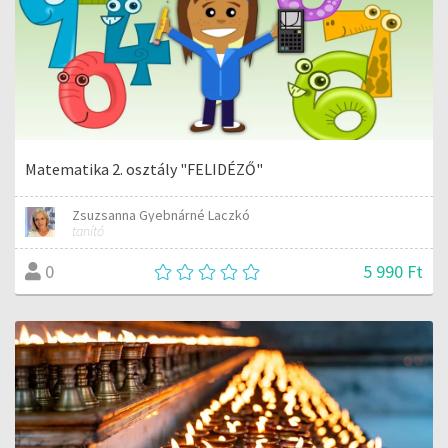
Matematika 2. osztály "FELIDÉZŐ"
Zsuzsanna Gyebnárné Laczkó
tanító
5 990 Ft
0