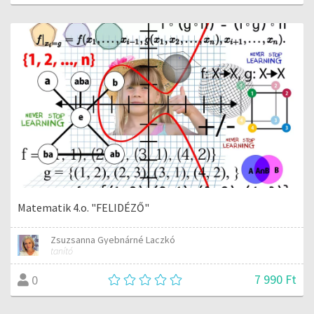
Matematik 4.o. "FELIDÉZŐ"
Zsuzsanna Gyebnárné Laczkó
tanító
7 990 Ft
0