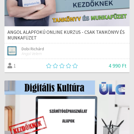
ANGOL ALAPFOKÚ ONLINE KURZUS - CSAK TANKÖNYV ÉS
MUNKAFÜZET
Dobi Richárd
Angol Velem
4 990 Ft
1