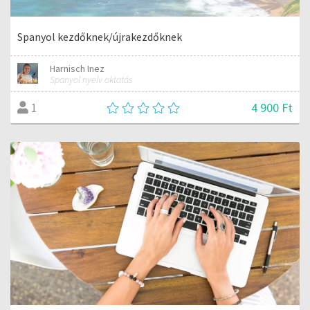
Spanyol kezdőknek/újrakezdőknek
Harnisch Inez
Spanyol nyelv oktatás
4 900 Ft
1