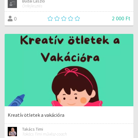
Budai László
Önfejlesztés
2 000 Ft
0
Kreatív ötletek a vakációra
Takács Timi
Takács Timi művész-coach