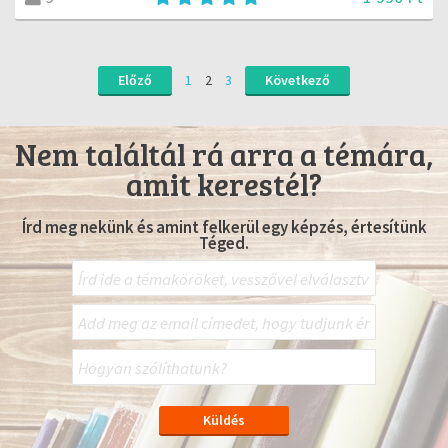
Előző
1
2
3
Következő
Nem találtál rá arra a témára,
amit kerestél?
Írd meg nekünk és amint felkerül egy képzés, értesítünk
Téged.