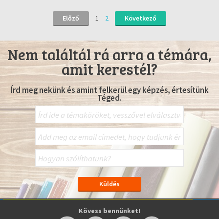
Előző
1
2
Következő
Nem találtál rá arra a témára,
amit kerestél?
Írd meg nekünk és amint felkerül egy képzés, értesítünk
Téged.
Kövess bennünket!