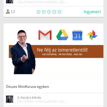
Okos Ötletek Online szakértője, alapítója
Ingyenes!
13
Összes MiniKurzus egyben
G. Kovács Károly
Okos Ötletek Online szakértője, alapítója