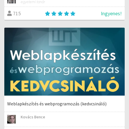
egyetemi tanár
Ingyenes!
715
Weblapkészítés és webprogramozás (kedvcsináló)
Kovács Bence