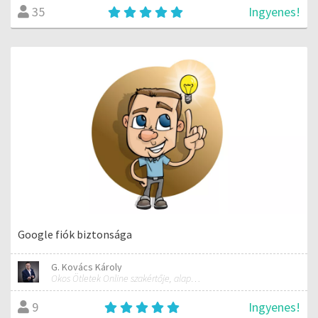
Ingyenes!
35
Google fiók biztonsága
G. Kovács Károly
Okos Ötletek Online szakértője, alapítója
Ingyenes!
9