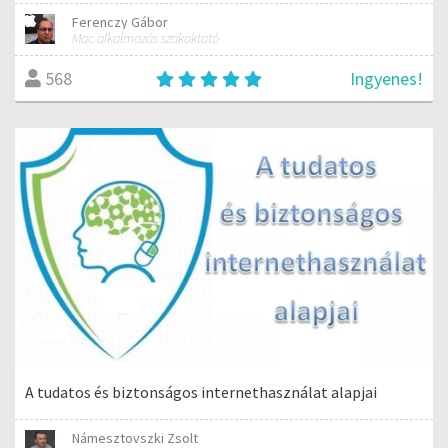
Ferenczy Gábor
Mac alkalmazás szakoktató
Ingyenes!
568
A tudatos és biztonságos internethasználat alapjai
Námesztovszki Zsolt