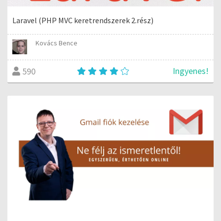
Laravel (PHP MVC keretrendszerek 2.rész)
Kovács Bence
Ingyenes!
590