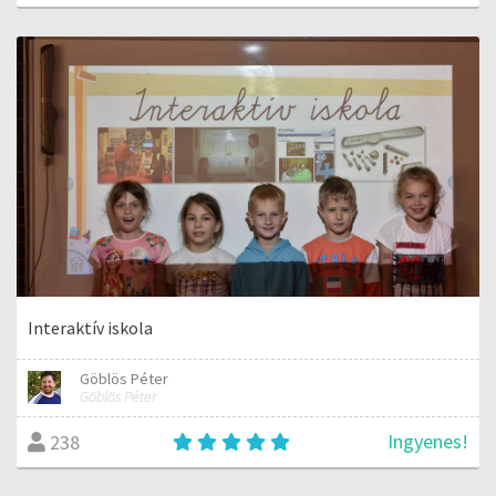
Interaktív iskola
Göblös Péter
Göblös Péter
Ingyenes!
238