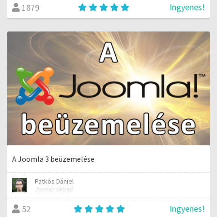
Ingyenes!
1879
A Joomla 3 beüzemelése
Patkós Dániel
Joomla oktató
Ingyenes!
52