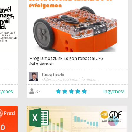
Programozzunk Edison robottal 5-6.
évfolyamon
Lucza László
Matematika, technika, informatika szakos általános iskolai tanár; mentorpedagógus, mestertanár
gyenes!
Ingyenes!
32