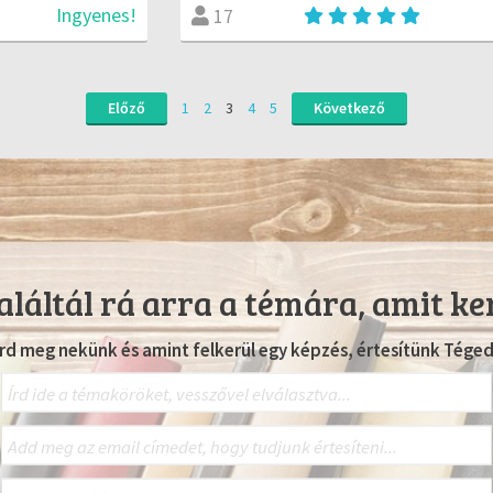
Ingyenes!
17
Előző
1
2
3
4
5
Következő
láltál rá arra a témára, amit ke
Írd meg nekünk és amint felkerül egy képzés, értesítünk Téged