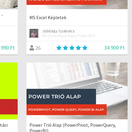
 -
MS Excel Képletek
Jobbágy Szabolcs
MS Excel/Visual Basic/Power BI/Python adatelemzési szakértő
 990 Ft
34 900 Ft
26
tási
Power Trió Alap (PowerPivot, PowerQuery,
PowerBI)