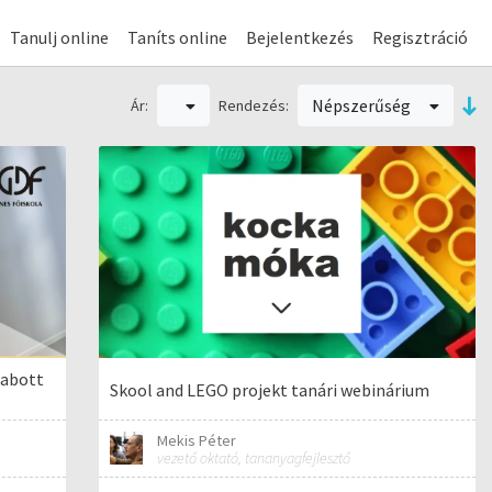
Tanulj online
Taníts online
Bejelentkezés
Regisztráció
Népszerűség
Ár:
Rendezés:
zabott
Skool and LEGO projekt tanári webinárium
Mekis Péter
vezető oktató, tananyagfejlesztő