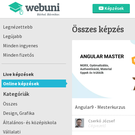
Képzések
Összes képzés
Legnézettebb
Legújabb
Minden ingyenes
Minden fizetős
Live képzések
Online képzések
Kategóriák
Összes
Angular9 - Mesterkurzus
Design, Grafika
Cserkó József
Általános- és középiskola
Cégvezető
Vállalati