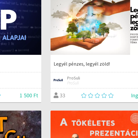
Legyél pénzes, legyél zöld!
ProSuli
ProSuli
1 500 Ft
In
33