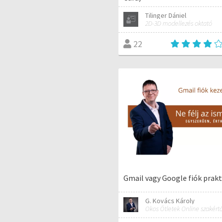
Tilinger Dániel
2D-3D modellezés oktató
22
Gmail vagy Google fiók prakti
G. Kovács Károly