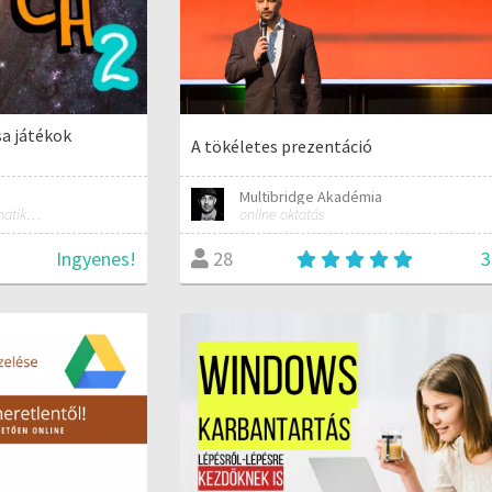
a játékok
A tökéletes prezentáció
Multibridge Akadémia
Matematika, technika, informatika szakos általános iskolai tanár; mentorpedagógus, mestertanár
online oktatás
Ingyenes!
3
28