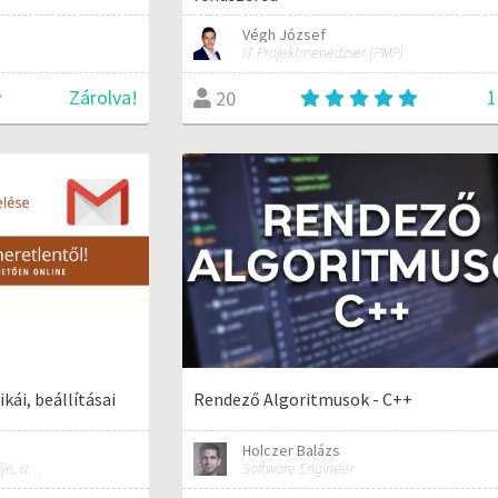
Végh József
IT Projektmenedzser (PMP)
Zárolva!
1
20
kái, beállításai
Rendező Algoritmusok - C++
Holczer Balázs
Okos Ötletek Online szakértője, alapítója
Software Engineer