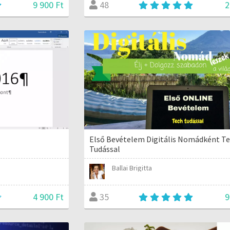
9 900 Ft
2
48
Első Bevételem Digitális Nomádként T
Tudással
Ballai Brigitta
4 900 Ft
9
35