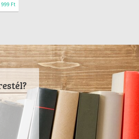
999 Ft
restél?
.