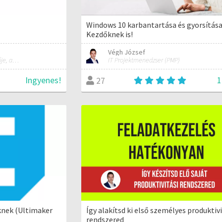
Windows 10 karbantartása és gyorsítása
Kezdőknek is!
Végh József
Okos Ötletek Online szakértője, alapítója
IT Projektmenedzser (PMP)
Ingyenes!
1
27
knek (Ultimaker
Így alakítsd ki első személyes produktivi
rendszered