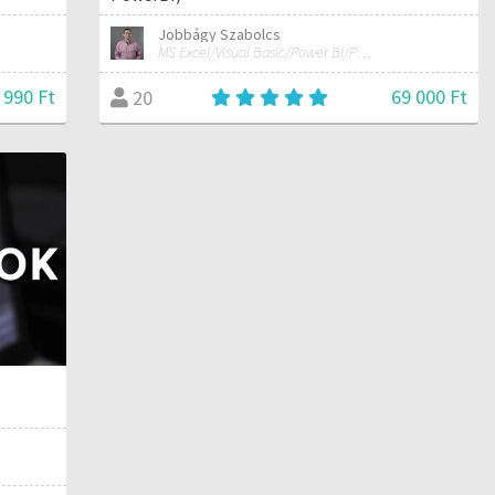
Jobbágy Szabolcs
MS Excel/Visual Basic/Power BI/Python adatelemzési szakértő
 990 Ft
69 000 Ft
20