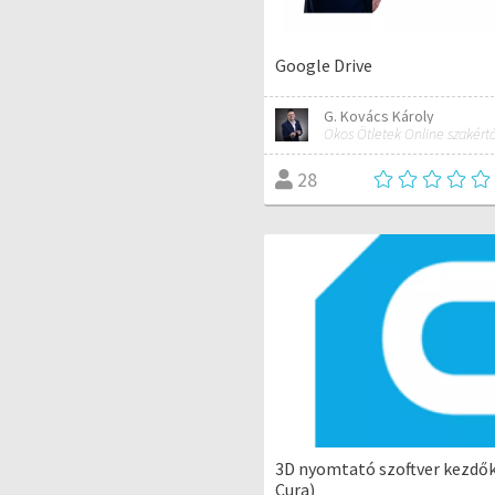
Google Drive
G. Kovács Károly
28
3D nyomtató szoftver kezdő
Cura)