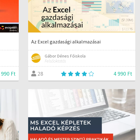
Az Excel gazdasági alkalmazásai
Gábor Dénes Főiskola
Felsőoktatás
 990 Ft
4 990 Ft
28