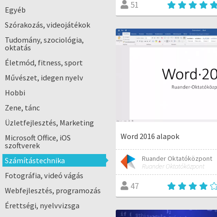
51
Egyéb
Szórakozás, videojátékok
Tudomány, szociológia,
oktatás
Életmód, fitness, sport
Művészet, idegen nyelv
Hobbi
Zene, tánc
Üzletfejlesztés, Marketing
Word 2016 alapok
Microsoft Office, iOS
szoftverek
Ruander Oktatóközpont
Számítástechnika
Ruander Oktatóközpont
Fotográfia, videó vágás
47
Webfejlesztés, programozás
Érettségi, nyelvvizsga