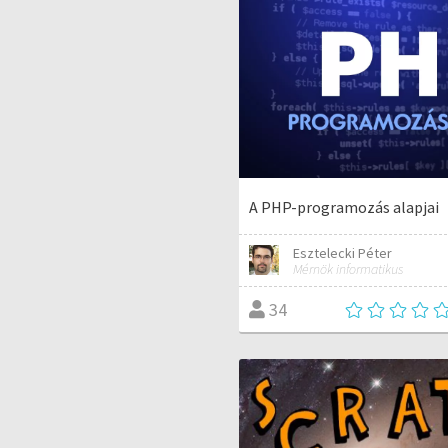
A PHP-programozás alapjai
Esztelecki Péter
Mérnök informatikus
34