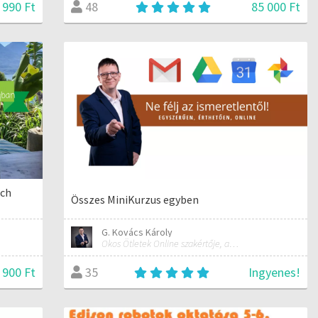
 990 Ft
85 000 Ft
48
ech
Összes MiniKurzus egyben
G. Kovács Károly
Okos Ötletek Online szakértője, alapítója
 900 Ft
Ingyenes!
35