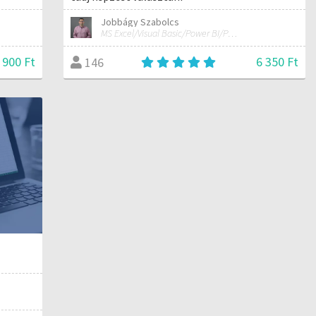
Jobbágy Szabolcs
MS Excel/Visual Basic/Power BI/Python adatelemzési szakértő
 900 Ft
6 350 Ft
146