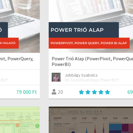
vot, PowerQuery,
Power Trió Alap (PowerPivot, PowerQue
PowerBI)
Jobbágy Szabolcs
MS Excel/Visual Basic/Power BI/Python adatelemzési szakértő
MS Excel/Visual Basic/Power BI/Python adatelemzési szakértő
79 000 Ft
69
20