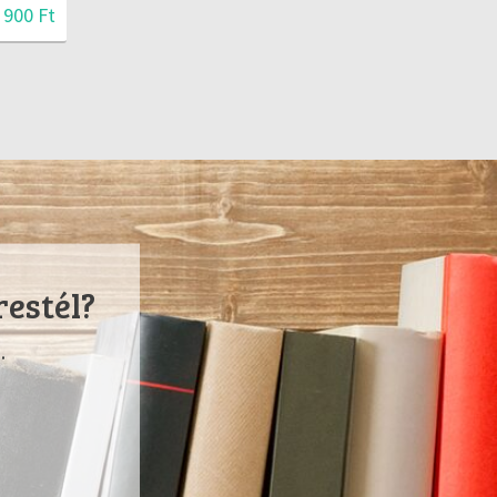
 900 Ft
restél?
.