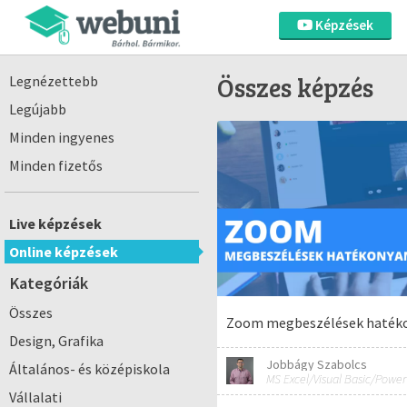
Képzések
Összes képzés
Legnézettebb
Legújabb
Minden ingyenes
Minden fizetős
Live képzések
Online képzések
Kategóriák
Összes
Zoom megbeszélések haték
Design, Grafika
Jobbágy Szabolcs
Általános- és középiskola
Vállalati