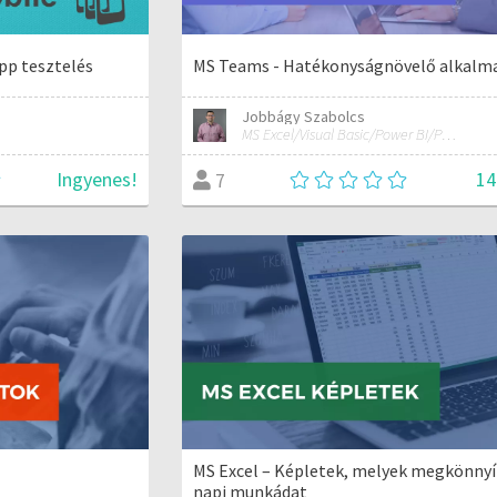
pp tesztelés
MS Teams - Hatékonyságnövelő alkalm
Jobbágy Szabolcs
MS Excel/Visual Basic/Power BI/Python adatelemzési szakértő
Ingyenes!
14
7
MS Excel – Képletek, melyek megkönnyí
napi munkádat