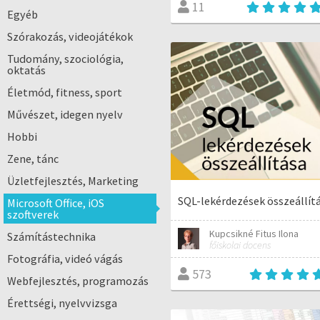
11
Egyéb
Szórakozás, videojátékok
Tudomány, szociológia,
oktatás
Életmód, fitness, sport
Művészet, idegen nyelv
Hobbi
Zene, tánc
Üzletfejlesztés, Marketing
SQL-lekérdezések összeállít
Microsoft Office, iOS
szoftverek
Kupcsikné Fitus Ilona
Számítástechnika
főiskolai docens
Fotográfia, videó vágás
573
Webfejlesztés, programozás
Érettségi, nyelvvizsga