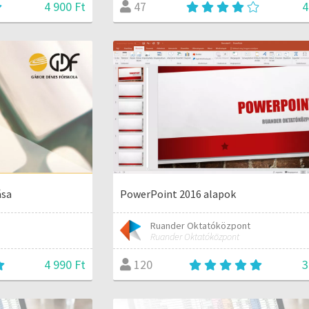
4 900 Ft
4
47
ása
PowerPoint 2016 alapok
Ruander Oktatóközpont
Ruander Oktatóközpont
4 990 Ft
3
120