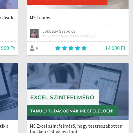
azások
MS Teams
Jobbágy Szabolcs
MS Excel/Visual Basic/Power BI/Python adatelemzési szakértő
 900 Ft
14 900 Ft
8
tik a
MS Excel szintfelmérő, hogy testreszabottan
tudj képzést választani