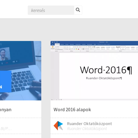
onyan
Word 2016 alapok
Ruander Oktatóközpont
MS Excel/Visual Basic/Power BI/Python adatelemzési szakértő
Ruander Oktatóközpont