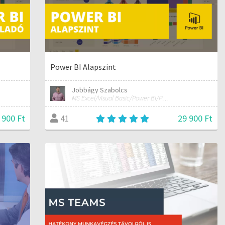
Power BI Alapszint
Jobbágy Szabolcs
MS Excel/Visual Basic/Power BI/Python adatelemzési szakértő
 900 Ft
29 900 Ft
41