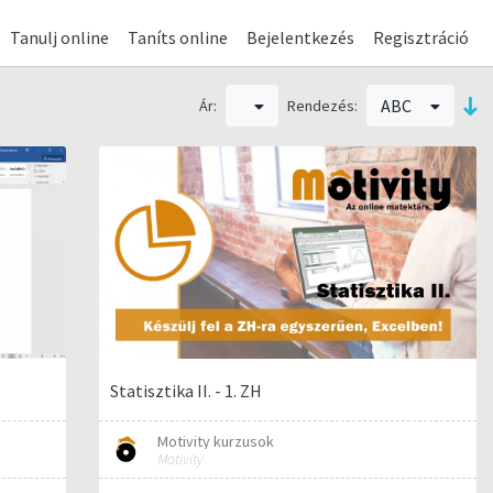
Tanulj online
Taníts online
Bejelentkezés
Regisztráció
ABC
Ár:
Rendezés:
Statisztika II. - 1. ZH
Motivity kurzusok
Motivity