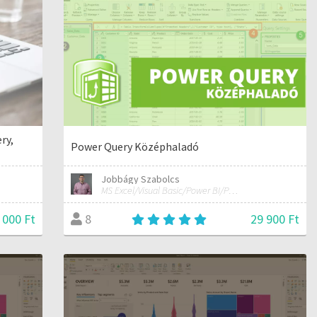
ry,
Power Query Középhaladó
Jobbágy Szabolcs
MS Excel/Visual Basic/Power BI/Python adatelemzési szakértő
 000 Ft
29 900 Ft
8