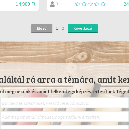
14 900 Ft
24
7
Előző
1
2
Következő
láltál rá arra a témára, amit ke
Írd meg nekünk és amint felkerül egy képzés, értesítünk Téged