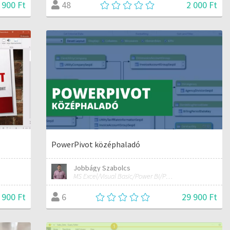
 900 Ft
2 000 Ft
48
PowerPivot középhaladó
Jobbágy Szabolcs
MS Excel/Visual Basic/Power BI/Python adatelemzési szakértő
 900 Ft
29 900 Ft
6