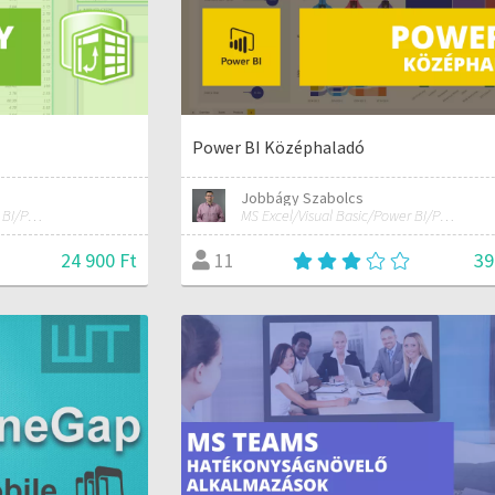
Power BI Középhaladó
Jobbágy Szabolcs
MS Excel/Visual Basic/Power BI/Python adatelemzési szakértő
MS Excel/Visual Basic/Power BI/Python adatelemzési szakértő
24 900 Ft
39
11