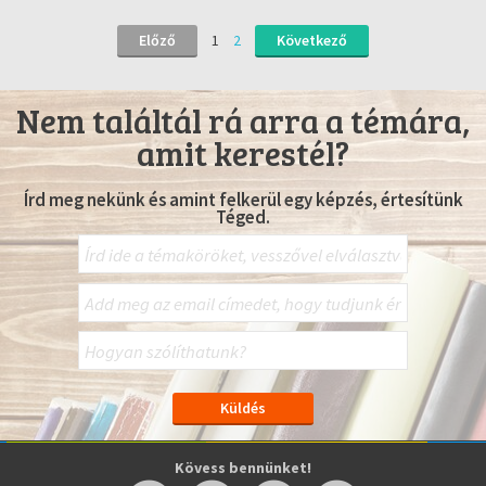
Előző
1
2
Következő
Nem találtál rá arra a témára,
amit kerestél?
Írd meg nekünk és amint felkerül egy képzés, értesítünk
Téged.
Kövess bennünket!