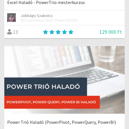
Excel Haladó - PowerTrio mesterkurzus
Jobbágy Szabolcs
MS Excel/Visual Basic/Power BI/Python adatelemzési szakértő
129 000 Ft
13
Power Trió Haladó (PowerPivot, PowerQuery, PowerBI)