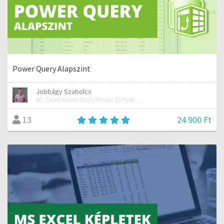
Power Query Alapszint
Jobbágy Szabolcs
MS Excel/Visual Basic/Power BI/Python adatelemzési szakértő
24 900 Ft
13