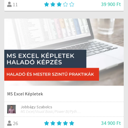
39 900 Ft
11
MS Excel Képletek
Jobbágy Szabolcs
MS Excel/Visual Basic/Power BI/Python adatelemzési szakértő
34 900 Ft
26