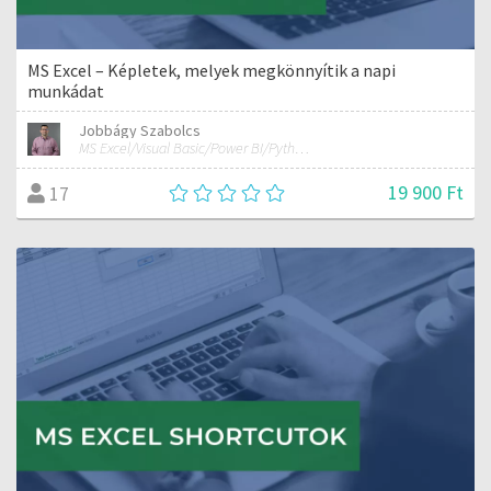
MS Excel – Képletek, melyek megkönnyítik a napi
munkádat
Jobbágy Szabolcs
MS Excel/Visual Basic/Power BI/Python adatelemzési szakértő
19 900 Ft
17