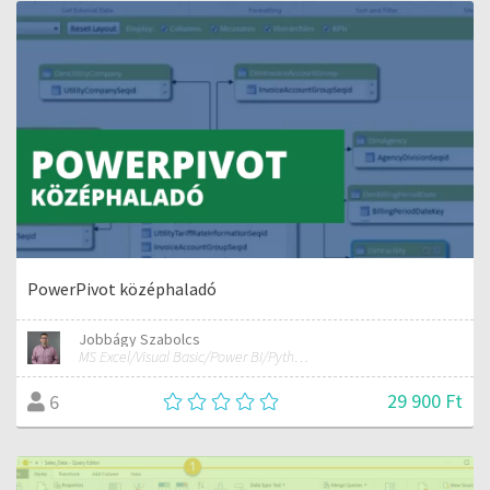
PowerPivot középhaladó
Jobbágy Szabolcs
MS Excel/Visual Basic/Power BI/Python adatelemzési szakértő
29 900 Ft
6