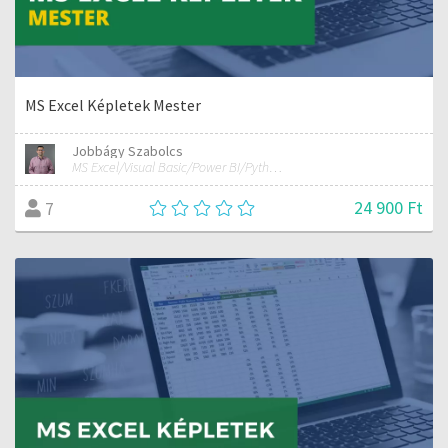
MS Excel Képletek Mester
Jobbágy Szabolcs
MS Excel/Visual Basic/Power BI/Python adatelemzési szakértő
24 900 Ft
7