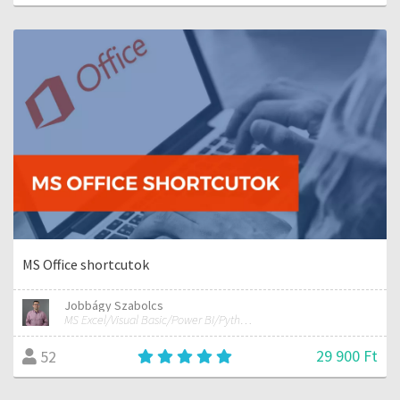
MS Office shortcutok
Jobbágy Szabolcs
MS Excel/Visual Basic/Power BI/Python adatelemzési szakértő
29 900 Ft
52