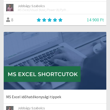
Jobbágy Szabolcs
MS Excel/Visual Basic/Power BI/Python adatelemzési szakértő
14 900 Ft
8
MS Excel időhatékonysági tippek
Jobbágy Szabolcs