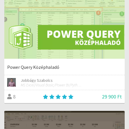
Power Query Középhaladó
Jobbágy Szabolcs
MS Excel/Visual Basic/Power BI/Python adatelemzési szakértő
29 900 Ft
8