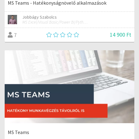
MS Teams - Hatékonyságnövelő alkalmazások
Jobbágy Szabolcs
MS Excel/Visual Basic/Power BI/Python adatelemzési szakértő
14 900 Ft
7
MS Teams