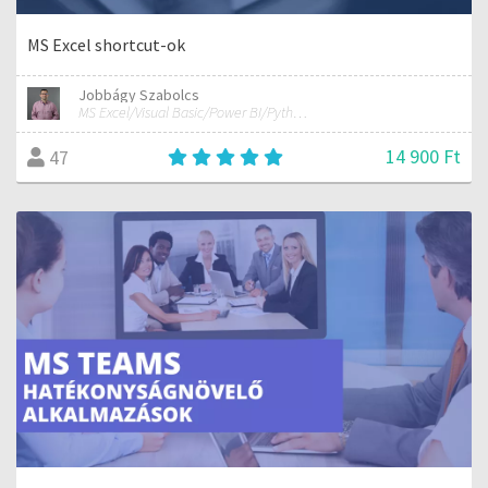
MS Excel shortcut-ok
Jobbágy Szabolcs
MS Excel/Visual Basic/Power BI/Python adatelemzési szakértő
14 900 Ft
47