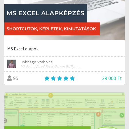
MS Excel alapok
Jobbágy Szabolcs
MS Excel/Visual Basic/Power BI/Python adatelemzési szakértő
29 000 Ft
95