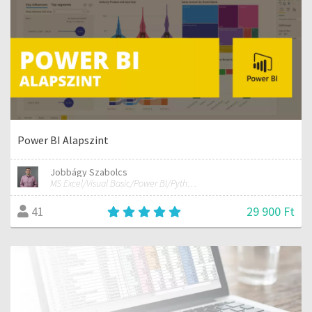
Power BI Alapszint
Jobbágy Szabolcs
MS Excel/Visual Basic/Power BI/Python adatelemzési szakértő
29 900 Ft
41