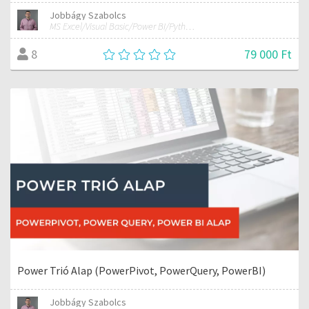
Jobbágy Szabolcs
MS Excel/Visual Basic/Power BI/Python adatelemzési szakértő
79 000 Ft
8
Power Trió Alap (PowerPivot, PowerQuery, PowerBI)
Jobbágy Szabolcs