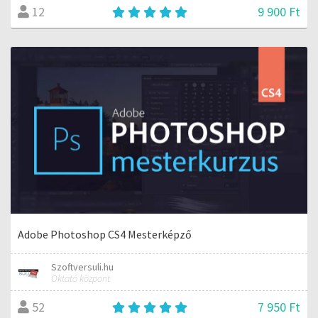
9 900 Ft
12
Adobe Photoshop CS4 Mesterképző
Szoftversuli.hu
Oktató központ
7 950 Ft
52