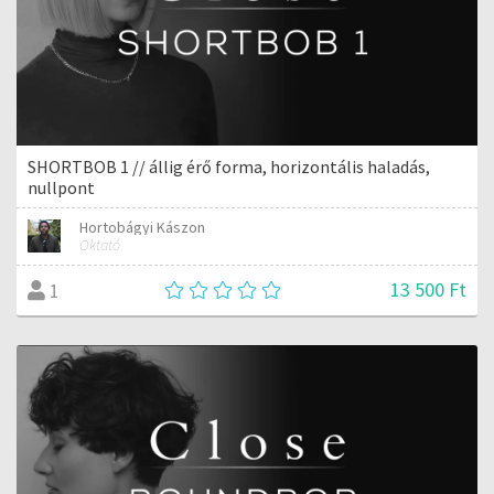
SHORTBOB 1 // állig érő forma, horizontális haladás,
nullpont
Hortobágyi Kászon
Oktató
13 500 Ft
1