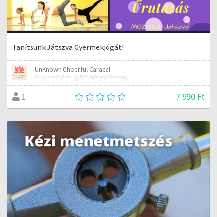
Tanítsunk Játszva Gyermekjógát!
UnKnown Cheerful Caracal
Önismereti és Spirituális tanácsadó, Kínai Asztrológus
7 990 Ft
1