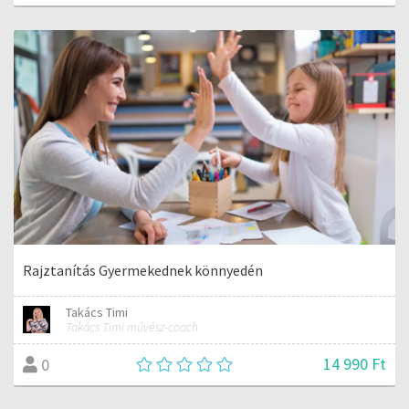
Rajztanítás Gyermekednek könnyedén
Takács Timi
Takács Timi művész-coach
14 990 Ft
0