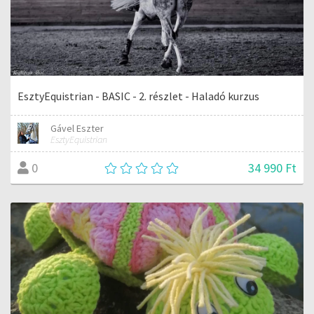
EsztyEquistrian - BASIC - 2. részlet - Haladó kurzus
Gável Eszter
EsztyEquistrian
34 990 Ft
0