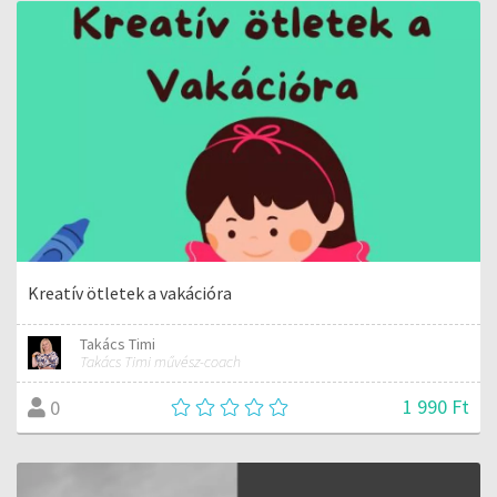
Kreatív ötletek a vakációra
Takács Timi
Takács Timi művész-coach
1 990 Ft
0