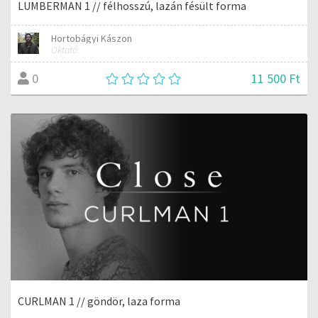
LUMBERMAN 1 // félhosszú, lazán fésült forma
Hortobágyi Kászon
Oktató
11 500 Ft
0
CURLMAN 1 // göndör, laza forma