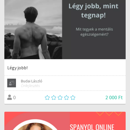
Légy jobb!
Budai László
Önfejlesztés
2 000 Ft
0