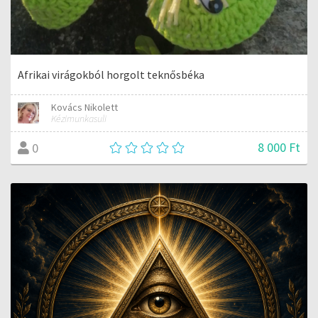
Afrikai virágokból horgolt teknősbéka
Kovács Nikolett
Kézimunkasuli
8 000 Ft
0