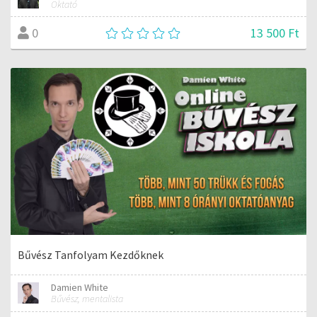
Oktató
13 500 Ft
0
Bűvész Tanfolyam Kezdőknek
Damien White
Bűvész, mentalista