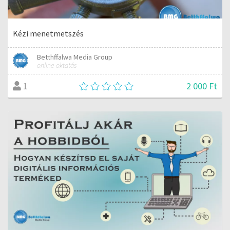
Kézi menetmetszés
Betthffalwa Media Group
online oktatás
2 000 Ft
1