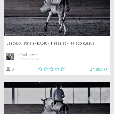
EsztyEquistrian - BASIC - 1. részlet - Haladó kurzus
Gável Eszter
EsztyEquistrian
34 990 Ft
0