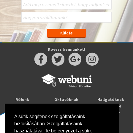
Kövess bennünket!
Rólunk
Oktatóknak
Hallgatóknak
Kapcsolat
Taníts online
Tanulj online
Oktatóink
Webuni blog
Képzések
A sütik segítenek szolgáltatásaink
Webuni Stúdió
biztosításában. Szolgáltatásaink
Info
használatával Te beleegyezel a sütik
Adatkezelési tájékoztató