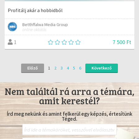
Profitálj akár a hobbidból
Betthffalwa Media Group
online oktatás
7 500 Ft
1
Előző
1
2
3
4
5
6
Következő
Nem találtál rá arra a témára,
amit kerestél?
Írd meg nekünk és amint felkerül egy képzés, értesítünk
Téged.