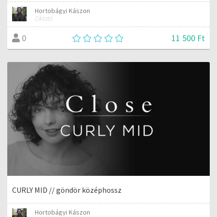
Hortobágyi Kászon
Oktató
11 500 Ft
0
CURLY MID // göndör középhossz
Hortobágyi Kászon