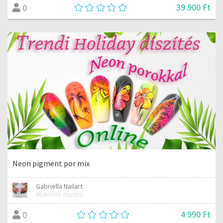
39 900 Ft
0
Neon pigment por mix
Gabriella Nailart
Műköröm díszítés
4 990 Ft
0