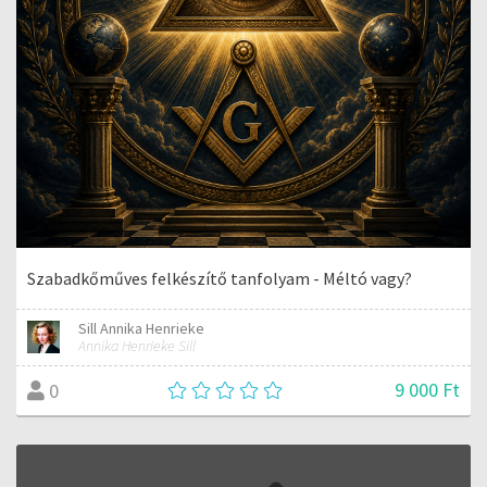
Szabadkőműves felkészítő tanfolyam - Méltó vagy?
Sill Annika Henrieke
Annika Henrieke Sill
9 000 Ft
0