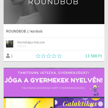
ROUNDBOB // körbob
Hortobágyi Kászon
Oktató
13 500 Ft
1