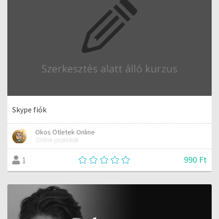
Skype fiók
Okos Ötletek Online
Online praktikák
990 Ft
1