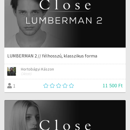
LUMBERMAN 2 // félhosszú, klasszikus forma
Hortobágyi Kászon
Oktató
11 500 Ft
1