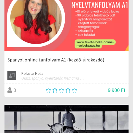
Spanyol online tanfolyam A1 (kezdő-újrakezdő)
Fekete Hella
Olasz, spanyol nyelvtanár. Kismama és női jóga oktató.
9 900 Ft
0