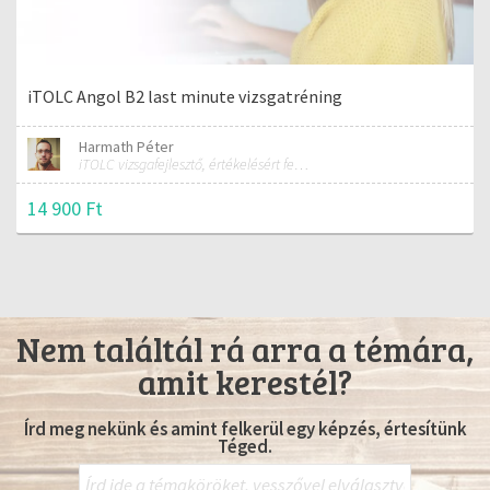
iTOLC Angol B2 last minute vizsgatréning
Harmath Péter
iTOLC vizsgafejlesztő, értékelésért felelős szakmai vezető
14 900 Ft
Nem találtál rá arra a témára,
amit kerestél?
Írd meg nekünk és amint felkerül egy képzés, értesítünk
Téged.