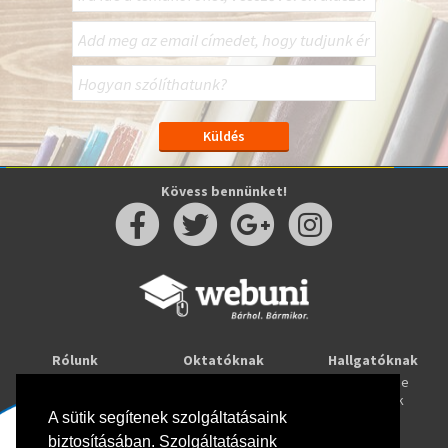
Kövess bennünket!
Rólunk
Oktatóknak
Hallgatóknak
Kapcsolat
Taníts online
Tanulj online
Oktatóink
Webuni blog
Képzések
A sütik segítenek szolgáltatásaink
Webuni Stúdió
biztosításában. Szolgáltatásaink