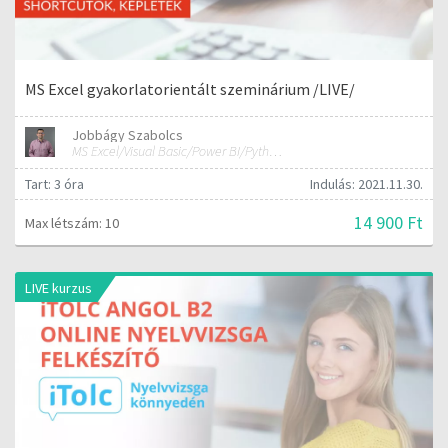
MS Excel gyakorlatorientált szeminárium /LIVE/
Jobbágy Szabolcs
MS Excel/Visual Basic/Power BI/Python adatelemzési szakértő
Tart: 3 óra
Indulás: 2021.11.30.
14 900 Ft
Max létszám: 10
LIVE kurzus