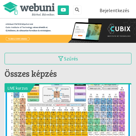
Bejelentkezés
Szűrés
Összes képzés
LIVE kurzus