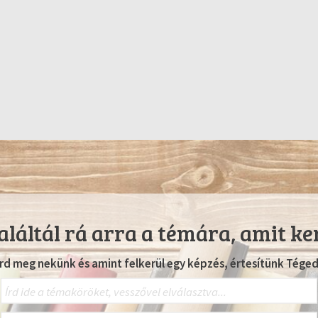
láltál rá arra a témára, amit ke
Írd meg nekünk és amint felkerül egy képzés, értesítünk Téged