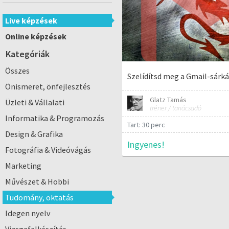
Live képzések
Online képzések
Kategóriák
Összes
Szelídítsd meg a Gmail-sárká
Önismeret, önfejlesztés
Glatz Tamás
Üzleti & Vállalati
tréner / tanácsadó
Informatika & Programozás
Tart: 30 perc
Design & Grafika
Ingyenes!
Fotográfia & Videóvágás
Marketing
Művészet & Hobbi
Tudomány, oktatás
Idegen nyelv