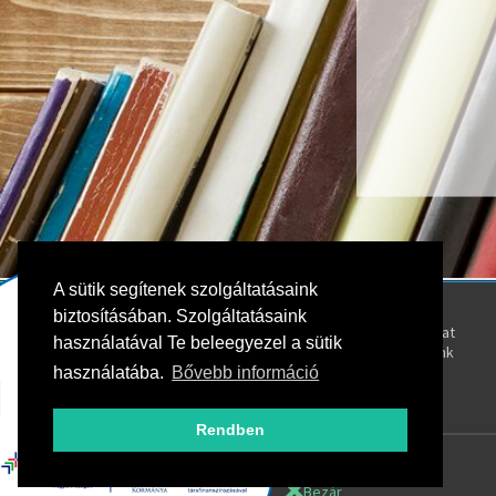
A sütik segítenek szolgáltatásaink
Kövess bennünket!
Rólunk
biztosításában. Szolgáltatásaink
Kapcsolat
használatával Te beleegyezel a sütik
Oktatóink
használatába.
Bővebb információ
Rendben
Bezár