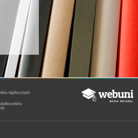
lési tájékoztató
adatkezelési
ató