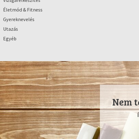
Vizsgafelkészítés
Életmód & Fitness
Gyereknevelés
Utazás
Egyéb
Nem ta