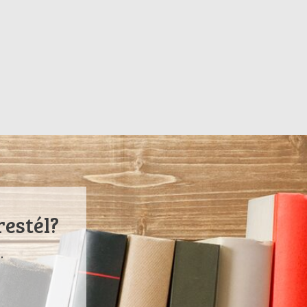
restél?
.