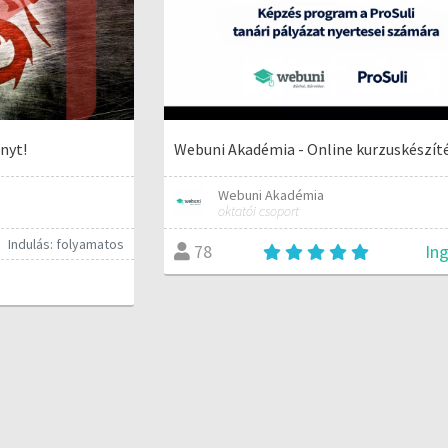
nyt!
Webuni Akadémia - Online kurzuskészít
Webuni Akadémia
oktatói csoport
Indulás: folyamatos
In
78