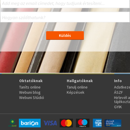
Oktatóknak
Hallgatóknak
Info
Taníts online
Tanulj online
Adatkeze
Webuni blog
Képzések
ÁSZF
Webuni Stúdió
Hirlevél 
tájékozt
GYIK