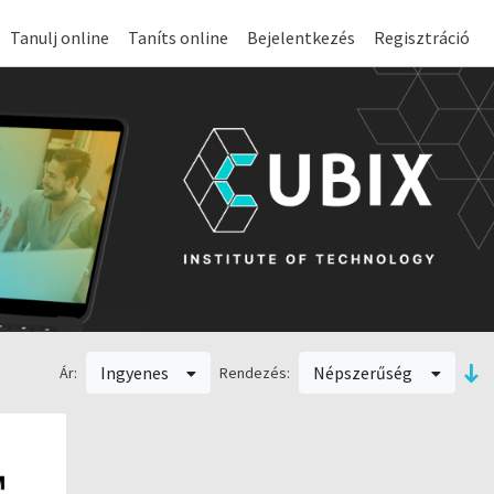
Tanulj online
Taníts online
Bejelentkezés
Regisztráció
Ingyenes
Népszerűség
Ár:
Rendezés: