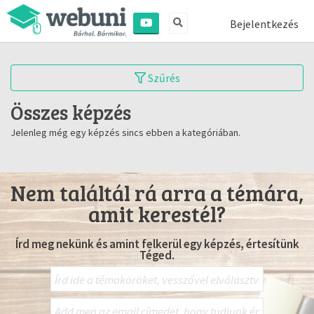
Bejelentkezés
Szűrés
Összes képzés
Jelenleg még egy képzés sincs ebben a kategóriában.
Nem találtál rá arra a témára,
amit kerestél?
Írd meg nekünk és amint felkerül egy képzés, értesítünk
Téged.