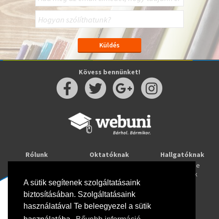
Kövess bennünket!
Rólunk
Oktatóknak
Hallgatóknak
Kapcsolat
Taníts online
Tanulj online
Oktatóink
Webuni blog
Képzések
Webuni Stúdió
A sütik segítenek szolgáltatásaink
biztosításában. Szolgáltatásaink
Info
használatával Te beleegyezel a sütik
Adatkezelési tájékoztató
ÁSZF