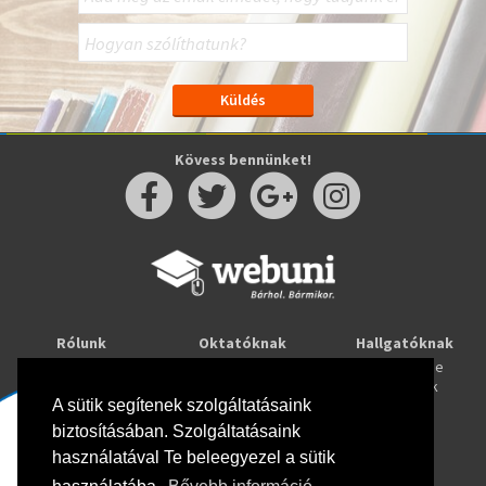
Kövess bennünket!
Rólunk
Oktatóknak
Hallgatóknak
Kapcsolat
Taníts online
Tanulj online
Oktatóink
Webuni blog
Képzések
Webuni Stúdió
A sütik segítenek szolgáltatásaink
biztosításában. Szolgáltatásaink
Info
használatával Te beleegyezel a sütik
Adatkezelési tájékoztató
ÁSZF