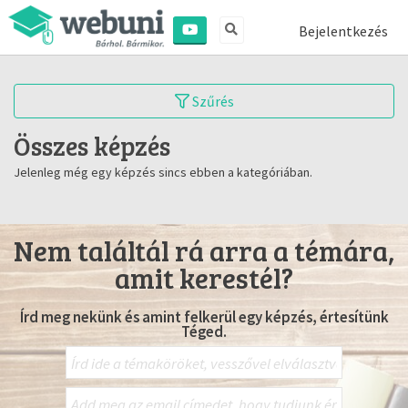
Bejelentkezés
Szűrés
Összes képzés
Jelenleg még egy képzés sincs ebben a kategóriában.
Nem találtál rá arra a témára,
amit kerestél?
Írd meg nekünk és amint felkerül egy képzés, értesítünk
Téged.