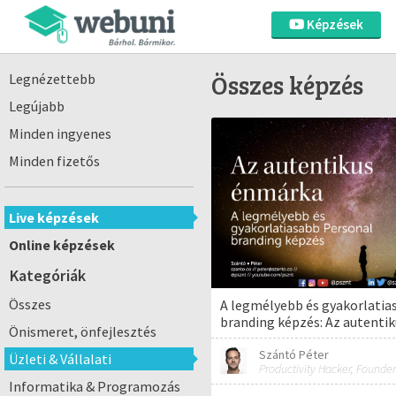
Képzések
Összes képzés
Legnézettebb
Legújabb
Minden ingyenes
Minden fizetős
Live képzések
Online képzések
Kategóriák
Összes
A legmélyebb és gyakorlatia
branding képzés: Az autenti
Önismeret, önfejlesztés
Szántó Péter
Üzleti & Vállalati
Productivity Hacker, Founder
Informatika & Programozás