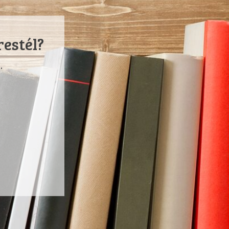
restél?
.