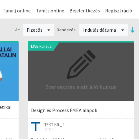
Tanulj online
Taníts online
Bejelentkezés
Regisztráció
Fizetős
Indulás dátuma
Ár:
Rendezés:
LIVE kurzus
etikai
Design és Process FMEA alapok
TEKT Kft._2
TEKT