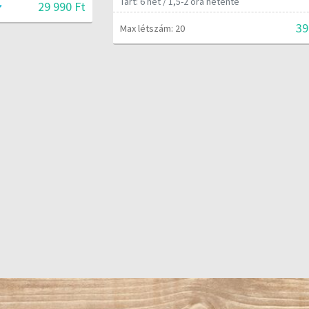
Tart: 6 hét / 1,5-2 óra hetente
29 990 Ft
39
Max létszám: 20