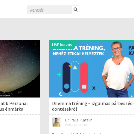
LIVE kurzus
sabb Personal
Dilemma tréning – izgalmas párbeszéd 
kus énmárka
döntésekről
Dr. Pallai Katalin
www.pallai.hu