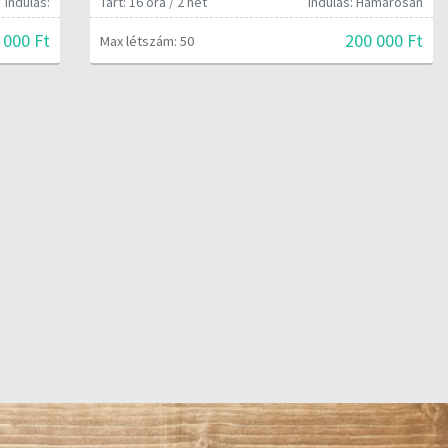
Indulás:
Tart: 16 óra / 2 hét
Indulás: Hamarosan
 000 Ft
200 000 Ft
Max létszám: 50