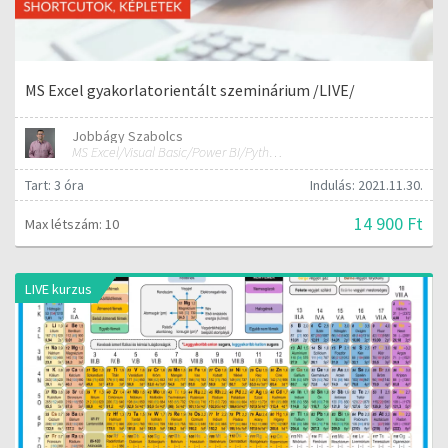
MS Excel gyakorlatorientált szeminárium /LIVE/
Jobbágy Szabolcs
MS Excel/Visual Basic/Power BI/Python adatelemzési szakértő
Tart: 3 óra
Indulás: 2021.11.30.
14 900 Ft
Max létszám: 10
LIVE kurzus