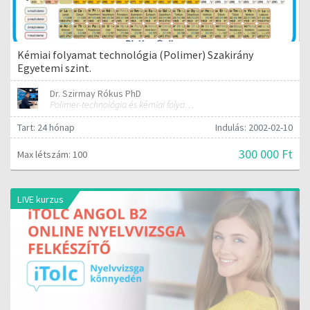
Kémiai folyamat technológia (Polimer) Szakirány
Egyetemi szint.
Dr. Szirmay Rókus PhD
Polimer-technológia és kémiai folyamat-technológia
Tart: 24 hónap
Indulás: 2002-02-10
300 000 Ft
Max létszám: 100
LIVE kurzus