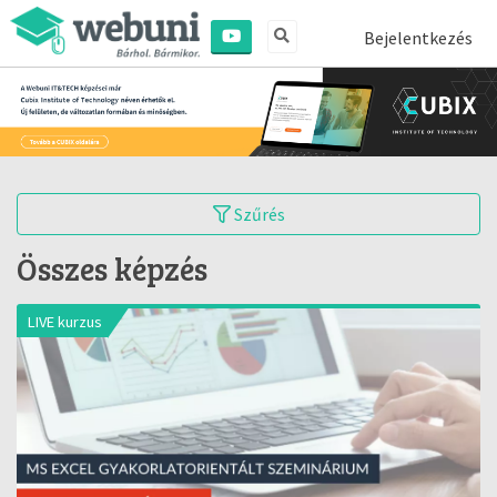
Bejelentkezés
Szűrés
Összes képzés
LIVE kurzus