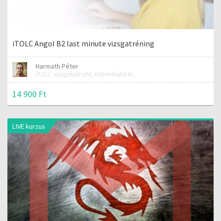
iTOLC Angol B2 last minute vizsgatréning
Harmath Péter
iTOLC vizsgafejlesztő, értékelésért felelős szakmai vezető
14 900 Ft
LIVE kurzus