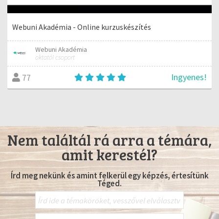
Webuni Akadémia - Online kurzuskészítés
Webuni Akadémia
oktatói csoport
Ingyenes!
77
Nem találtál rá arra a témára,
amit kerestél?
Írd meg nekünk és amint felkerül egy képzés, értesítünk
Téged.