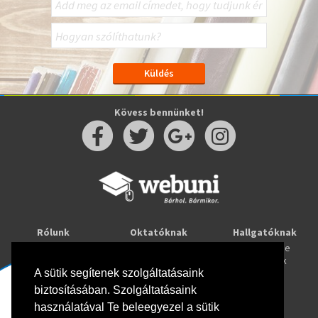
Kövess bennünket!
Rólunk
Oktatóknak
Hallgatóknak
Kapcsolat
Taníts online
Tanulj online
Oktatóink
Webuni blog
Képzések
A sütik segítenek szolgáltatásaink
Webuni Stúdió
biztosításában. Szolgáltatásaink
Info
használatával Te beleegyezel a sütik
Adatkezelési tájékoztató