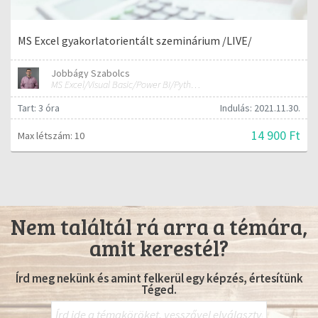
MS Excel gyakorlatorientált szeminárium /LIVE/
Jobbágy Szabolcs
MS Excel/Visual Basic/Power BI/Python adatelemzési szakértő
Tart: 3 óra
Indulás: 2021.11.30.
14 900 Ft
Max létszám: 10
Nem találtál rá arra a témára,
amit kerestél?
Írd meg nekünk és amint felkerül egy képzés, értesítünk
Téged.