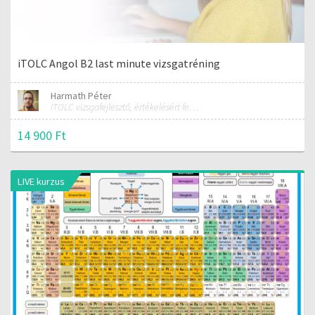
iTOLC Angol B2 last minute vizsgatréning
Harmath Péter
iTOLC vizsgafejlesztő, értékelésért felelős szakmai vezető
14 900 Ft
LIVE kurzus