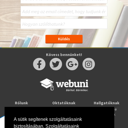
Kövess bennünket!
Rólunk
Oktatóknak
Hallgatóknak
Kapcsolat
Taníts online
Tanulj online
Oktatóink
Webuni blog
Képzések
A sütik segítenek szolgáltatásaink
Webuni Stúdió
biztosításában. Szolgáltatásaink