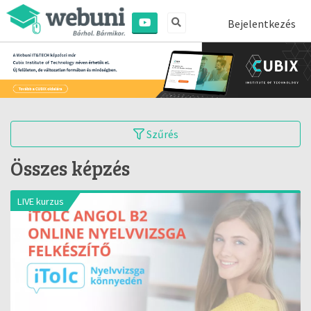
Bejelentkezés
Szűrés
Összes képzés
LIVE kurzus