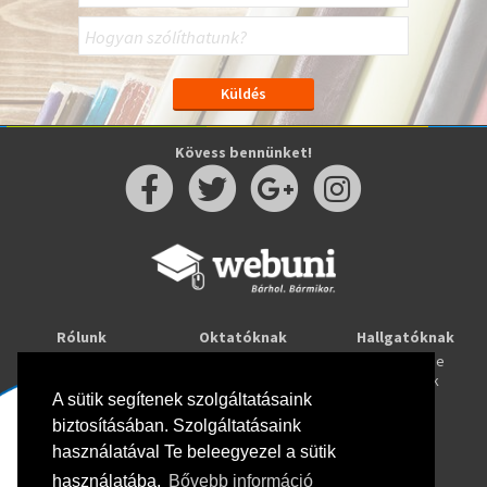
Kövess bennünket!
Rólunk
Oktatóknak
Hallgatóknak
Kapcsolat
Taníts online
Tanulj online
Oktatóink
Webuni blog
Képzések
Webuni Stúdió
A sütik segítenek szolgáltatásaink
biztosításában. Szolgáltatásaink
Info
használatával Te beleegyezel a sütik
Adatkezelési tájékoztató
ÁSZF
használatába.
Bővebb információ