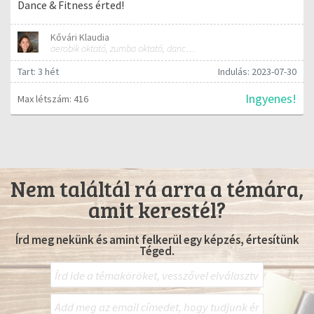
Dance & Fitness érted!
Kővári Klaudia
aerobik oktató, zumba oktató, dance instruktor
Tart: 3 hét
Indulás: 2023-07-30
Ingyenes!
Max létszám: 416
Nem találtál rá arra a témára,
amit kerestél?
Írd meg nekünk és amint felkerül egy képzés, értesítünk
Téged.