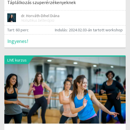
Táplálkozás szuperérzékenyeknek
dr. Horváth-Dihel Diána
Holisztikus bélterápia
Tart: 60 perc
Indulás: 2024.02.03-án tartott workshop
Ingyenes!
LIVE kurzus