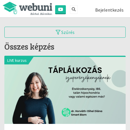
Bejelentkezés
Szűrés
Összes képzés
LIVE kurzus