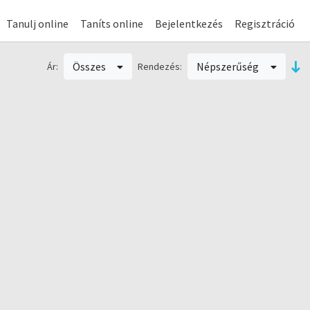
Tanulj online
Taníts online
Bejelentkezés
Regisztráció
Összes
Népszerűség
Ár:
Rendezés: