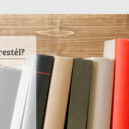
restél?
.