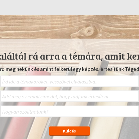
láltál rá arra a témára, amit ke
Írd meg nekünk és amint felkerül egy képzés, értesítünk Téged