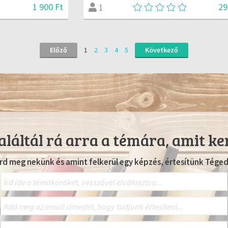
1 900 Ft
29
1
Előző
1
2
3
4
5
Következő
láltál rá arra a témára, amit ke
Írd meg nekünk és amint felkerül egy képzés, értesítünk Téged