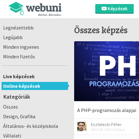
Képzések
Összes képzés
Legnézettebb
Legújabb
Minden ingyenes
Minden fizetős
Live képzések
Online képzések
Kategóriák
Összes
A PHP-programozás alapjai
Design, Grafika
Esztelecki Péter
Általános- és középiskola
Mérnök informatikus
Vállalati