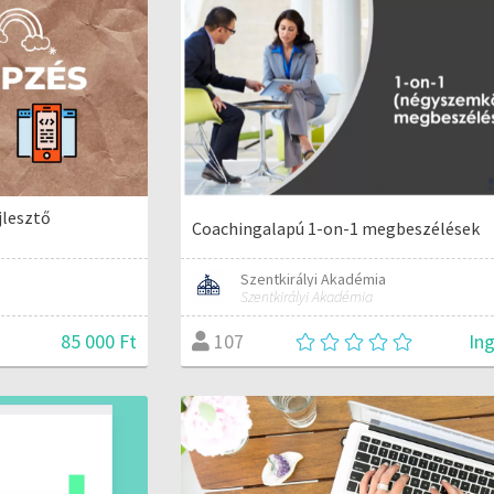
jlesztő
Coachingalapú 1-on-1 megbeszélések
Szentkirályi Akadémia
Szentkirályi Akadémia
85 000 Ft
In
107