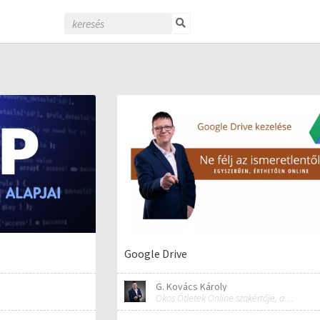
Google Drive
G. Kovács Károly
Okos Ötletek Online szakértője, alapítója