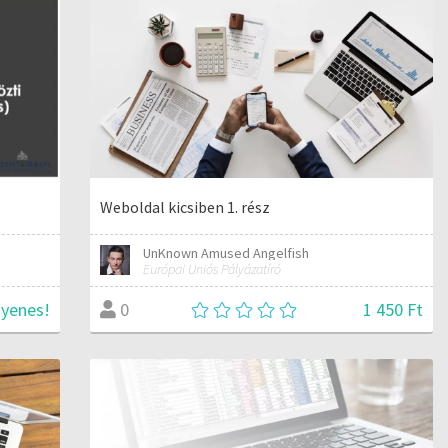
Weboldal kicsiben 1. rész
UnKnown Amused Angelfish
Európai Uniós Pályázatíró
gyenes!
1 450 Ft
0