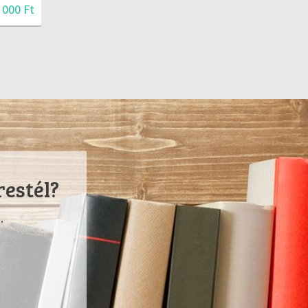
 000 Ft
restél?
.