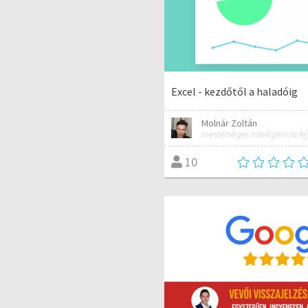
Excel - kezdőtől a haladóig
Molnár Zoltán
mesterséges intelligencia fej
10