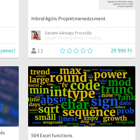
Hibrid Agilis Projektmenedzsment
Garami-Várnagy Priszcilla
Design Thinking tréner, IT vezérigazgató
gyenes!
29 990 Ft
12
 és
504 Excel functions