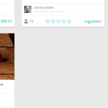
Bátonyi Bálint
jr Power BI specialista
 900 Ft
Ingyenes!
79
eli