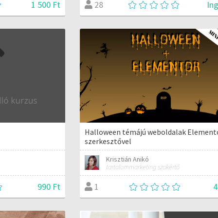
1 500 Ft
In
28
Halloween témájú weboldalak Element
szerkesztővel
Krisztián Anikó
tartalommarketing szakértő
990 Ft
4
1