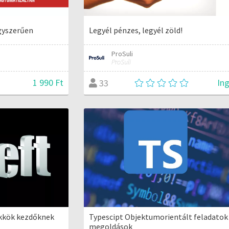
egyszerűen
Legyél pénzes, legyél zöld!
ProSuli
ProSuli
1 990 Ft
In
33
Typescipt Objektumorientált feladatok
kkök kezdőknek
megoldások