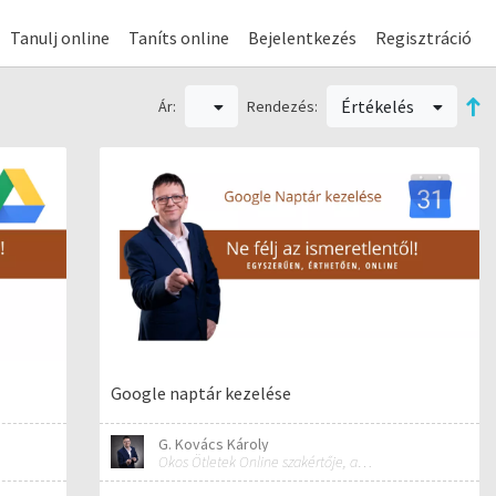
Tanulj online
Taníts online
Bejelentkezés
Regisztráció
Értékelés
Ár:
Rendezés:
Google naptár kezelése
G. Kovács Károly
Okos Ötletek Online szakértője, alapítója