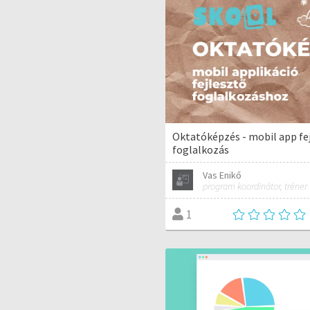
Oktatóképzés - mobil app fe
foglalkozás
Vas Enikő
program koordinátor, tréner
1