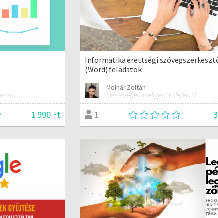
Informatika érettségi szövegszerkeszt
(Word) feladatok
Molnár Zoltán
lesztő
mesterséges intelligencia fejlesztő
1 990 Ft
3
1