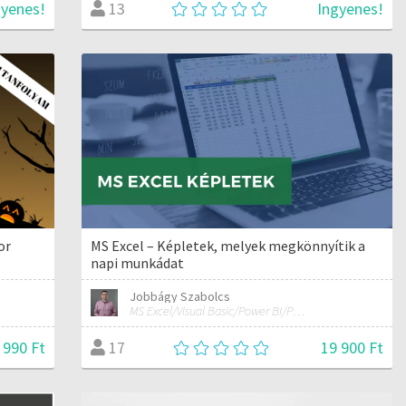
gyenes!
Ingyenes!
13
or
MS Excel – Képletek, melyek megkönnyítik a
napi munkádat
Jobbágy Szabolcs
MS Excel/Visual Basic/Power BI/Python adatelemzési szakértő
 990 Ft
19 900 Ft
17