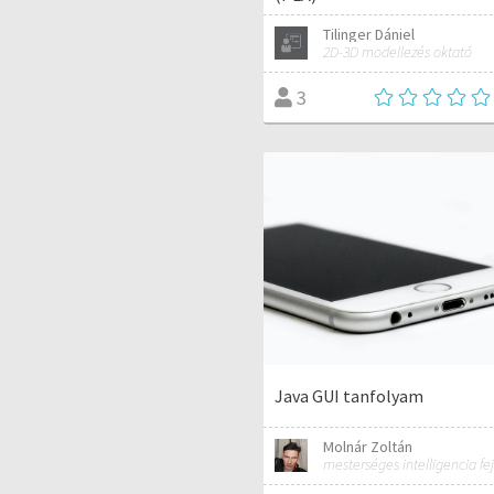
Tilinger Dániel
2D-3D modellezés oktató
3
Java GUI tanfolyam
Molnár Zoltán
mesterséges intelligencia fej