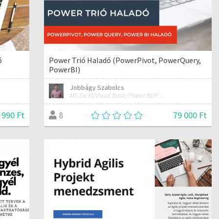
ő
Power Trió Haladó (PowerPivot, PowerQuery,
PowerBI)
Jobbágy Szabolcs
MS Excel/Visual Basic/Power BI/Python adatelemzési szakértő
 990 Ft
79 000 Ft
8