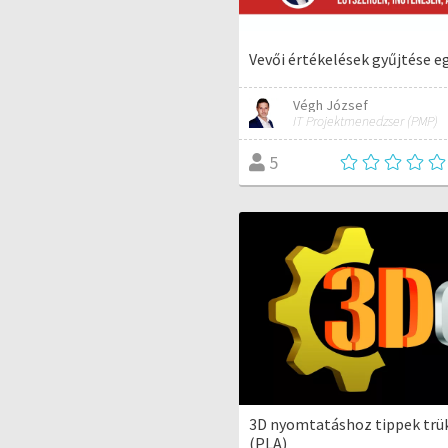
Vevői értékelések gyűjtése 
Végh József
IT Projektmenedzser (PMP)
5
3D nyomtatáshoz tippek trü
(PLA)