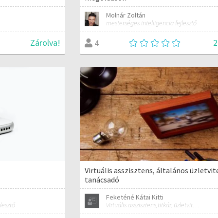
Molnár Zoltán
mesterséges intelligencia fejlesztő
2
Zárolva!
4
Virtuális asszisztens, általános üzletvit
tanácsadó
Feketéné Kátai Kitti
lesztő
Virtuális asszisztens,titkár, üzletviteli tanácsadó