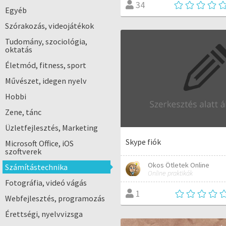
34
Egyéb
Szórakozás, videojátékok
Tudomány, szociológia,
oktatás
Életmód, fitness, sport
Művészet, idegen nyelv
Hobbi
Zene, tánc
Üzletfejlesztés, Marketing
Skype fiók
Microsoft Office, iOS
szoftverek
Okos Ötletek Online
Számítástechnika
Online praktikák
Fotográfia, videó vágás
1
Webfejlesztés, programozás
Érettségi, nyelvvizsga