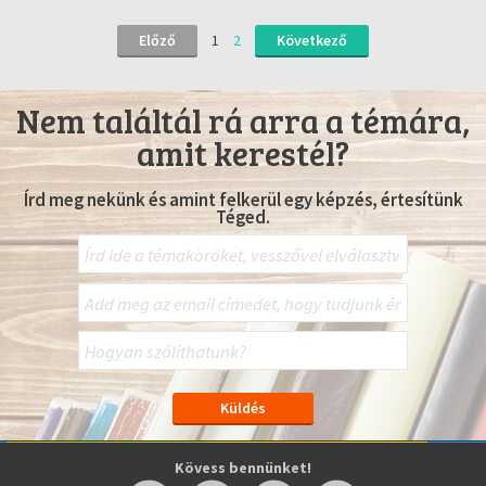
Előző
1
2
Következő
Nem találtál rá arra a témára,
amit kerestél?
Írd meg nekünk és amint felkerül egy képzés, értesítünk
Téged.
Kövess bennünket!