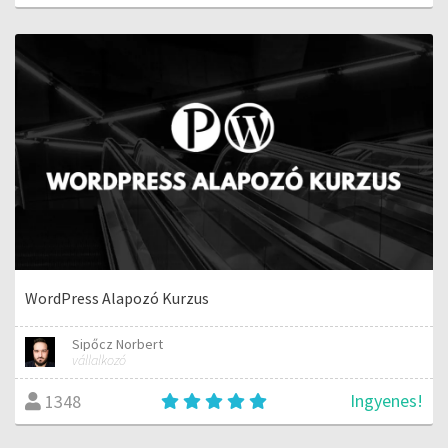
WordPress Alapozó Kurzus
Sipőcz Norbert
vállalkozó
Ingyenes!
1348