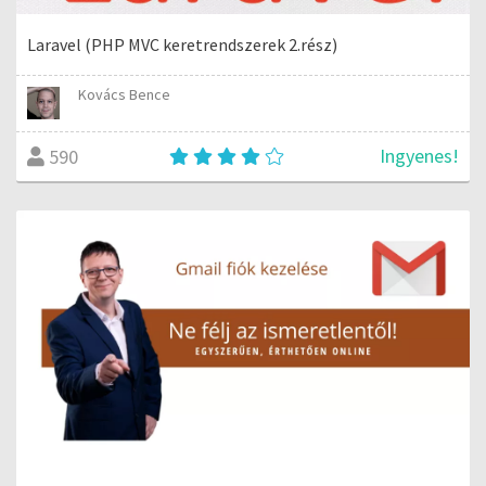
Laravel (PHP MVC keretrendszerek 2.rész)
Kovács Bence
Ingyenes!
590