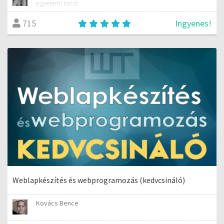
egyetemi tanár
Ingyenes!
715
Weblapkészítés és webprogramozás (kedvcsináló)
Kovács Bence