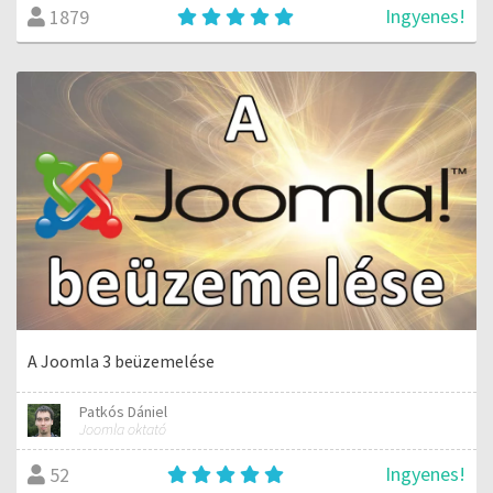
Ingyenes!
1879
A Joomla 3 beüzemelése
Patkós Dániel
Joomla oktató
Ingyenes!
52