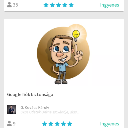
Ingyenes!
35
Google fiók biztonsága
G. Kovács Károly
Okos Ötletek Online szakértője, alapítója
Ingyenes!
9