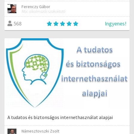
Ferenczy Gábor
Mac alkalmazás szakoktató
Ingyenes!
568
A tudatos és biztonságos internethasználat alapjai
Námesztovszki Zsolt