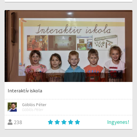
Interaktív iskola
Göblös Péter
Göblös Péter
Ingyenes!
238