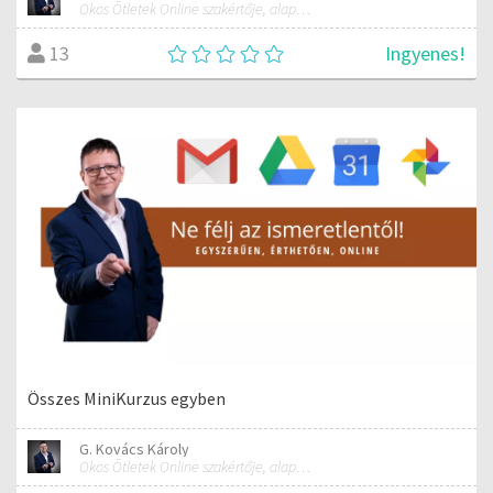
Okos Ötletek Online szakértője, alapítója
Ingyenes!
13
Összes MiniKurzus egyben
G. Kovács Károly
Okos Ötletek Online szakértője, alapítója